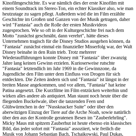
Kinofilmgeschichte. Es war nämlich dies der erste Kinofilm mit
einem Soundtrack im Stereo-Ton, ein echter Klassiker also, wie man
heutzutage zu sagen pflegt. Außerdem wird die im Film erzählte
Geschichte im Großen und Ganzen von der Musik getragen, daher
wird "Fantasia" auch die Rolle der ersten Musikvideos
zugesprochen. Wie so oft in der Kulturgeschichte frei nach dem
Motto "zunächst geschmäht, dann verehrt", hätte dieses
Unternehmen tragisch für die Disney Studios ausgehen können, da
"Fantasia" zunächst einmal ein finanzieller Misserfolg war, der Walt
Disney beinahe in den Ruin trieb. Trotz mehrerer
Wiederaufführungen konnte Disney mit "Fantasia" über zwanzig
Jahre lang keinen Gewinn erzielen. Kurioserweise rutschte
"Fantasia" letztendlich im Jahr 1969 in die Gewinnzone, da
Jugendliche den Film unter dem Einfluss von Drogen für sich
entdeckten. Die Zeiten ändern sich und "Fantasia" ist längst in der
breiten Masse angekommen, und vor allem, "Fantasia" hat keine
Patina angesetzt. Die Kurzfilme im Film entzücken weiterhin und
wirken alles andere als antiquiert. Man staunt noch heute über die
fliegenden Buckelwale, über die tanzenden Feen und
Glühwürmchen in der "Nussknacker Suite" oder über den
aberwitzigen Einzug der Tiere auf die Arche Noah, sowie natürlich
über den aus der Kontrolle geratenen Besen im "Zauberlehrling".
Micky Maus mit spitzem Zauberhut ist heute ebenso ein klassisches
Bild, das jeder sofort mit "Fantasia" assoziiert, wie freilich die
Musik von Johann Sebastian Bach, Tschaikowski, Paul Dukas,