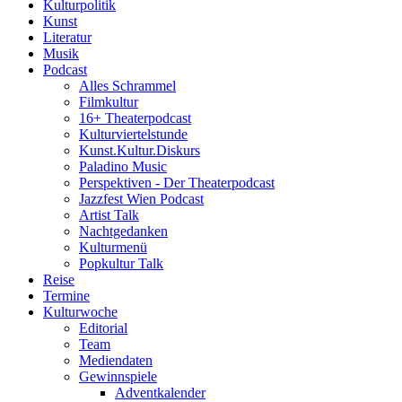
Kulturpolitik
Kunst
Literatur
Musik
Podcast
Alles Schrammel
Filmkultur
16+ Theaterpodcast
Kulturviertelstunde
Kunst.Kultur.Diskurs
Paladino Music
Perspektiven - Der Theaterpodcast
Jazzfest Wien Podcast
Artist Talk
Nachtgedanken
Kulturmenü
Popkultur Talk
Reise
Termine
Kulturwoche
Editorial
Team
Mediendaten
Gewinnspiele
Adventkalender