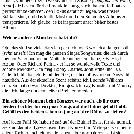
haben, von denen Jeff Tweedy und Pat Sasone [
ebenfalls von Wilco;
Anm.
] die besten für die Produktion ausgesucht haben. Jeff hat es
perfekt hinbekommen, den Fokus darauf zu legen, was unsere
Stärken sind, und das in die Musik und den Sound des Albums zu
transportieren. Ich glaube, es ist insgesamt unser bisher bestes
Album.
Welche anderen Musiker schätzt du?
Oje, das sind so viele, dass ich gar nicht weiß wo ich anfangen soll
(
schmunzelt
)! Ich mag die ganzen Singer/Songwriter, die ich durch
meinen Vater und meine Mutter kennengelernt habe, z.B. Hoyt
Axton. Oder Richard Farina - er hat so wundervolle Texte und
schöne Melodien. Ich mag Bobby Charles, John Prine und
J.J.
Cale. Ich bin halt ein Kind der 70er, das beeinflusst meine Auswahl
natürlich. Aus der aktuellen Szene schätze ich Lucinda Williams
sehr. Sie hat so was Direktes, Erdiges.
Ich mag Künstler mit Mumm,
die nicht lange um den heißen Brei herumreden.
Ein schöner Moment beim Konzert war auch, als ihr eure
beiden Töchter für ein paar Songs auf die Bühne geholt habt.
Gefällt es den beiden schon so jung auf der Bühne zu stehen?
Auf jeden Fall! Sie haben Spaß auf der Bühne! Es ist für sie normal,
sie sind damit aufgewachsen. Beim Konzert im Metropol war meine
ältere Tochter noch ein wenig scheu, aber normalerweise ist sie