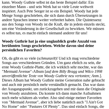
kann. Woody Guthrie selbst ist das beste Beispiel dafür: Ein
einzelner Mann - und sein Werk hat so viele Leute weltweit
inspiriert. Auch Pete Seeger ist so ein Beispiel. Woody hat jede
Menge Songs geschrieben, die sich dann durch Übersetzungen in
andere Sprachen immer weiter verbreitet haben. Die Quintessenz
aus den Songs von Woody ist die Kraft, die in jedem einzeln steckt,
um eine Veränderung in der Gesellschaft zu bewirken. Wir müssen
es selbst tun, es macht einfach niemand anderer für uns!
Woody Guthrie hat ja eine unglaublich große Anzahl von
berühmten Songs geschrieben. Welche davon sind deine
persönlichen Favoriten?
Oh, da gibt es so viele (
schmunzelt
)! Und ich mag verschiedene
Songs aus verschiedenen Gründen. Um ganz ehrlich zu sein, die
erste Woody Guthrie-Platte, die ich wirklich sehr mochte, war das
"Mermaid Avenue"-Album [
auf dem Billy Bragg und Wilco 1998
unveröffentlichte Texte von Woody Guthrie neu vertonten; Anm.
].
Dieses Album hat Woody Guthrie meine Generation nahe gebracht
und auch mir persönlich mehr verständlich gemacht. Das war dann
der Ausgangspunkt, um zurückzugehen und mir dann die Originale
von Woody anzuhören. Da konnte ich dann manche Aufnahmen
noch mehr schätzen als vorher. Also sind einige meiner Favoriten
von "Mermaid Avenue", aber ich liebe natürlich auch "I Ain't Got
No Home" oder "Pastures Of Plenty". Das sind einfach Songs, die