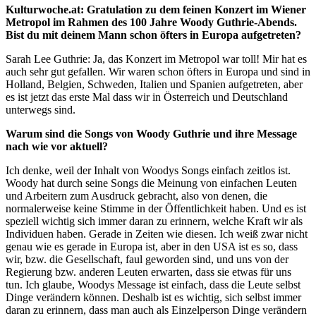
Kulturwoche.at: Gratulation zu dem feinen Konzert im Wiener
Metropol im Rahmen des 100 Jahre Woody Guthrie-Abends.
Bist du mit deinem Mann schon öfters in Europa aufgetreten?
Sarah Lee Guthrie: Ja, das Konzert im Metropol war toll! Mir hat es
auch sehr gut gefallen. Wir waren schon öfters in Europa und sind in
Holland, Belgien, Schweden, Italien und Spanien aufgetreten, aber
es ist jetzt das erste Mal dass wir in Österreich und Deutschland
unterwegs sind.
Warum sind die Songs von Woody Guthrie und ihre Message
nach wie vor aktuell?
Ich denke, weil der Inhalt von Woodys Songs einfach zeitlos ist.
Woody hat durch seine Songs die Meinung von einfachen Leuten
und Arbeitern zum Ausdruck gebracht, also von denen, die
normalerweise keine Stimme in der Öffentlichkeit haben. Und es ist
speziell wichtig sich immer daran zu erinnern, welche Kraft wir als
Individuen haben. Gerade in Zeiten wie diesen. Ich weiß zwar nicht
genau wie es gerade in Europa ist, aber in den USA ist es so, dass
wir, bzw. die Gesellschaft, faul geworden sind, und uns von der
Regierung bzw. anderen Leuten erwarten, dass sie etwas für uns
tun. Ich glaube, Woodys Message ist einfach, dass die Leute selbst
Dinge verändern können. Deshalb ist es wichtig, sich selbst immer
daran zu erinnern, dass man auch als Einzelperson Dinge verändern