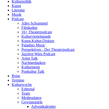
Kulturpolitik
Kunst
Literatur
Musik
Podcast
Alles Schrammel
Filmkultur
16+ Theaterpodcast
Kulturviertelstunde
Kunst.Kultur.Diskurs
Paladino Music
Perspektiven - Der Theaterpodcast
Jazzfest Wien Podcast
Artist Talk
Nachtgedanken
Kulturmenü
Popkultur Talk
Reise
Termine
Kulturwoche
Editorial
Team
Mediendaten
Gewinnspiele
Adventkalender