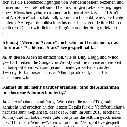
sich auf die Lebensbedingungen von Wanderarbeitern beziehen und
immer noch sehr aktuell sind. Die unwürdigen Lebensbedingungen
dieser Menschen gehören immer noch thematisiert. Auch "I Ain't
Got No Home" ist hochaktuell, wenn man bedenkt, wie viele Leute
in den USA, egal ob politisch rechts oder links, gerade ihre Häuser
verlieren. Das ist wirklich eine Tragödie und der Song reflektiert
das.
Ich mag "Mermaid Avenue" auch sehr und freute mich, dass
ihr daraus "California Stars" live gespielt habt...
Ja, an diesen Alben ist einfach toll, wie es Billy Bragg und Wilco
geschafft haben, die Songs von Woody Guthrie in eine andere Zeit
zu transportieren! Wir sind ja auch beide große Fans von Jeff
Tweedy. Er hat unser nächstes Album produziert, das 2013
erscheinen wird.
Kannst du mir mehr darüber erzählen? Sind die Aufnahmen
für das neue Album schon fertig?
Ja, die Aufnahmen sind fertig. Wir haben die neue CD gerade
gemischt und arbeiten an den letzten Details für die Veröffentlichung
nächstes Jahr. Geplant ist, dass das Album im Juni 2013 erscheint.
Johnny und ich haben viele gute Songs für das Album geschrieben,
u.a. "Hurricane Window", den wir auch im Metropol live gespielt