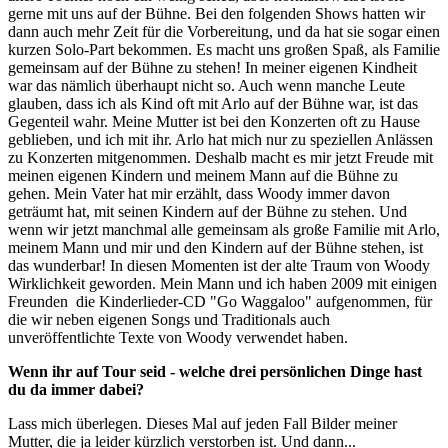
gerne mit uns auf der Bühne. Bei den folgenden Shows hatten wir
dann auch mehr Zeit für die Vorbereitung, und da hat sie sogar einen
kurzen Solo-Part bekommen. Es macht uns großen Spaß, als Familie
gemeinsam auf der Bühne zu stehen! In meiner eigenen Kindheit
war das nämlich überhaupt nicht so. Auch wenn manche Leute
glauben, dass ich als Kind oft mit Arlo auf der Bühne war, ist das
Gegenteil wahr. Meine Mutter ist bei den Konzerten oft zu Hause
geblieben, und ich mit ihr. Arlo hat mich nur zu speziellen Anlässen
zu Konzerten mitgenommen. Deshalb macht es mir jetzt Freude mit
meinen eigenen Kindern und meinem Mann auf die Bühne zu
gehen. Mein Vater hat mir erzählt, dass Woody immer davon
geträumt hat, mit seinen Kindern auf der Bühne zu stehen. Und
wenn wir jetzt manchmal alle gemeinsam als große Familie mit Arlo,
meinem Mann und mir und den Kindern auf der Bühne stehen, ist
das wunderbar! In diesen Momenten ist der alte Traum von Woody
Wirklichkeit geworden. Mein Mann und ich haben 2009 mit einigen
Freunden
die Kinderlieder-CD "Go Waggaloo" aufgenommen, für
die wir neben eigenen Songs und Traditionals auch
unveröffentlichte Texte von Woody verwendet haben.
Wenn ihr auf Tour seid - welche drei persönlichen Dinge hast
du da immer dabei?
Lass mich überlegen. Dieses Mal auf jeden Fall Bilder meiner
Mutter, die ja leider kürzlich verstorben ist. Und dann...