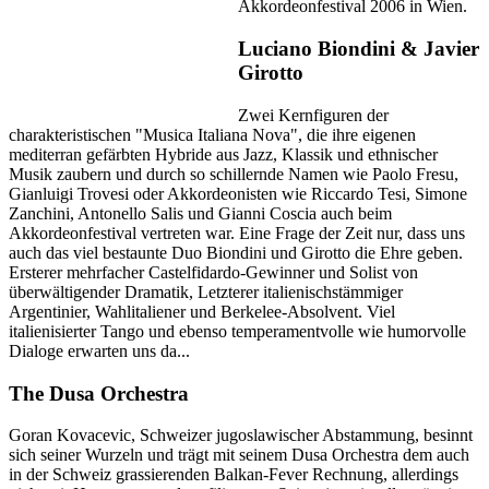
Akkordeonfestival 2006 in Wien.
Luciano Biondini & Javier
Girotto
Zwei Kernfiguren der
charakteristischen "Musica Italiana Nova", die ihre eigenen
mediterran gefärbten Hybride aus Jazz, Klassik und ethnischer
Musik zaubern und durch so schillernde Namen wie Paolo Fresu,
Gianluigi Trovesi oder Akkordeonisten wie Riccardo Tesi, Simone
Zanchini, Antonello Salis und Gianni Coscia auch beim
Akkordeonfestival vertreten war. Eine Frage der Zeit nur, dass uns
auch das viel bestaunte Duo Biondini und Girotto die Ehre geben.
Ersterer mehrfacher Castelfidardo-Gewinner und Solist von
überwältigender Dramatik, Letzterer italienischstämmiger
Argentinier, Wahlitaliener und Berkelee-Absolvent. Viel
italienisierter Tango und ebenso temperamentvolle wie humorvolle
Dialoge erwarten uns da...
The Dusa Orchestra
Goran Kovacevic, Schweizer jugoslawischer Abstammung, besinnt
sich seiner Wurzeln und trägt mit seinem Dusa Orchestra dem auch
in der Schweiz grassierenden Balkan-Fever Rechnung, allerdings