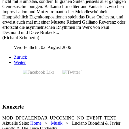
nicht mit Humtataa, sondern filigranen Suiten jenseits aller gängigen
Genrezuschreibungen. Balkanisch-mediterrane Fantasien zwischen
Improvisation und Mut zu romantischer Melodieschönheit.
Hauptsächlich Eigenkompositionen spielt das Dusa Orchestra, und
erweist auch mal mit einer Musette Richard Galliano Reverenz oder
erforscht die asymmetrischen Rhythmen im Werk von Paul
Desmond und Dave Brubeck...
(Richard Schuberth)
Veröffentlicht: 02. August 2006
Zurück
Weiter
Konzerte
MOD_DPCALENDAR_UPCOMING_NO_EVENT_TEXT
Aktuelle Seite:
Home
>
Musik
>
Luciano Biondini & Javier
Girotto & The Dusa Orchestra