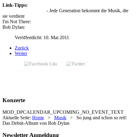
Link-Tipps:
Like A Rolling Stone
- Jede Generation bekommt die Musik, die
sie verdient
I'm Not There:
Interview mit Todd Haynes
Bob Dylan:
Bilder eines Lebens - die frühen Jahre
Veröffentlicht: 10. Mai 2011
Zurück
Weiter
Konzerte
MOD_DPCALENDAR_UPCOMING_NO_EVENT_TEXT
Aktuelle Seite:
Home
>
Musik
>
So jung und schon so reif:
Das Debüt-Album von Bob Dylan
Newsletter Anmeldung