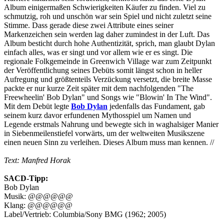
Album einigermaßen Schwierigkeiten Käufer zu finden. Viel zu
schmutzig, roh und unschön war sein Spiel und nicht zuletzt seine
Stimme. Dass gerade diese zwei Attribute eines seiner
Markenzeichen sein werden lag daher zumindest in der Luft. Das
Album besticht durch hohe Authentizität, sprich, man glaubt Dylan
einfach alles, was er singt und vor allem wie er es singt. Die
regionale Folkgemeinde in Greenwich Village war zum Zeitpunkt
der Veröffentlichung seines Debüts somit längst schon in heller
Aufregung und größtenteils Verzückung versetzt, die breite Masse
packte er nur kurze Zeit später mit dem nachfolgenden "The
Freewheelin' Bob Dylan" und Songs wie "Blowin' In The Wind".
Mit dem Debüt legte
Bob Dylan
jedenfalls das Fundament, gab
seinem kurz davor erfundenen Mythosspiel um Namen und
Legende erstmals Nahrung und bewegte sich in waghalsiger Manier
in Siebenmeilenstiefel vorwärts, um der weltweiten Musikszene
einen neuen Sinn zu verleihen. Dieses Album muss man kennen. //
Text: Manfred Horak
SACD-Tipp:
Bob Dylan
Musik: @@@@@@
Klang: @@@@@@
Label/Vertrieb: Columbia/Sony BMG (1962; 2005)