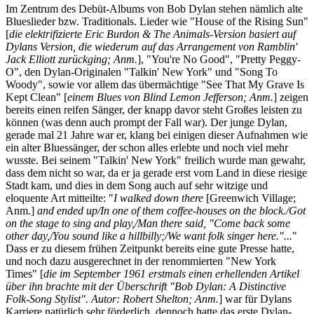
Im Zentrum des Debüt-Albums von Bob Dylan stehen nämlich alte
Blueslieder bzw. Traditionals. Lieder wie "House of the Rising Sun"
[
die elektrifizierte Eric Burdon & The Animals-Version basiert auf
Dylans Version, die wiederum auf das Arrangement von Ramblin'
Jack Elliott zurückging; Anm.
], "You're No Good", "Pretty Peggy-
O", den Dylan-Originalen "Talkin' New York" und "Song To
Woody", sowie vor allem das übermächtige "See That My Grave Is
Kept Clean" [
einem Blues von Blind Lemon Jefferson; Anm.
] zeigen
bereits einen reifen Sänger, der knapp davor steht Großes leisten zu
können (was denn auch prompt der Fall war). Der junge Dylan,
gerade mal 21 Jahre war er, klang bei einigen dieser Aufnahmen wie
ein alter Bluessänger, der schon alles erlebte und noch viel mehr
wusste. Bei seinem "Talkin' New York" freilich wurde man gewahr,
dass dem nicht so war, da er ja gerade erst vom Land in diese riesige
Stadt kam, und dies in dem Song auch auf sehr witzige und
eloquente Art mitteilte: "
I walked down there
[Greenwich Village;
Anm.]
and ended up/In one of them coffee-houses on the block./Got
on the stage to sing and play,/Man there said, "Come back some
other day,/You sound like a hillbilly;/We want folk singer here."...
"
Dass er zu diesem frühen Zeitpunkt bereits eine gute Presse hatte,
und noch dazu ausgerechnet in der renommierten "New York
Times" [
die im September 1961 erstmals einen erhellenden Artikel
über ihn brachte mit der Überschrift "Bob Dylan: A Distinctive
Folk-Song Stylist". Autor: Robert Shelton; Anm.
] war für Dylans
Karriere natürlich sehr förderlich, dennoch hatte das erste Dylan-