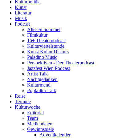
Kulturpolitik
Kunst
Literatur
Musik
Podcast
Alles Schrammel
Filmkultur
16+ Theaterpodcast
Kulturviertelstunde
Kunst.Kultur.Diskurs
Paladino Music
Perspektiven - Der Theaterpodcast
Jazzfest Wien Podcast
Artist Talk
Nachtgedanken
Kulturmenü
Popkultur Talk
Reise
Termine
Kulturwoche
Editorial
Team
Mediendaten
Gewinnspiele
Adventkalender