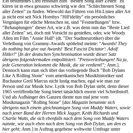
Ein bestimmtes Lied ernsthaft zum "Besten Song aller Zeiten" zu
küren ist in etwa genauso schwierig wie den "Schlechtesten Song
aller Zeiten" zu finden. Wiewohl das Führen von Hit-Listen aller Art
ja nicht erst seit Nick Hornbys "HiFidelity" ein persönliches
Vergnügen für etliche Menschen ist, sind "Feststellungen" bzw.
"Behauptungen" dieser Art, wie z.B. was denn nun das "Beste Lied
aller Zeiten" sei, doch mit Vorsicht zu genießen, oder, wie Woody
Allen im Film "Annie Hall" (dt.
"Der Stadtneurotiker) über die
Verleihung von Grammy-Awards spöttelnd meinte: "
Awards! They
do nothing but give out Awards! 'Best Fascist Dictator': Adolf
Hitler!
"
[
In der deutschen Synchronisation wurde dieser Satz
übrigens folgendermaßen entpolitisiert: "Preisverleihungen! Na ja,
jede Generation bekommt die Musik, die sie verdient!"; Anm.
].
Dennoch kann man sich über das vorliegende Buch "Bob Dylans
Like A Rolling Stone" vom amerikanischen Musikhistoriker und
Buchautor Greil Marcus nicht lustig machen, egal wie man zur
Person und zur Musik bzw. Lyrik von Bob Dylan steht, denn dieser
1965 veröffentlichte Song bietet tatsächlich enorm viel Schreibstoff.
Und als Aufhänger des Ganzen diente nun mal jene vom
Musikmagazin "Rolling Stone" [
das Magazin
benannte sich
übrigens nach einem gleichnamigen Song von Muddy Waters, sowie
nach jener Band der Herren Mick Jagger, Keith Richards und
Charlie Watts, die sich ebenfalls nach dem Song von Muddy Waters
nannte, wie auch eben nach dem Song von Bob Dylan, um den es
hier geht; Anm.
] in Auftrag gegebene weltweite Umfrage unter