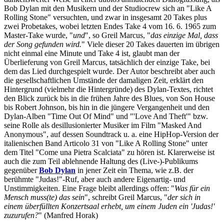
Bob Dylan mit den Musikern und der Studiocrew sich an "Like A
Rolling Stone" versuchten, und zwar in insgesamt 20 Takes plus
zwei Probetakes, wobei letzten Endes Take 4 vom 16. 6. 1965 zum
Master-Take wurde, "
und
", so Greil Marcus, "
das einzige Mal, dass
der Song gefunden wird.
" Viele dieser 20 Takes dauerten im übrigen
nicht einmal eine Minute und Take 4 ist, glaubt man der
Überlieferung von Greil Marcus, tatsächlich der einzige Take, bei
dem das Lied durchgespielt wurde. Der Autor beschreibt aber auch
die gesellschaftlichen Umstände der damaligen Zeit, erklärt den
Hintergrund (vielmehr die Hintergründe) des Dylan-Textes, richtet
den Blick zurück bis in die frühen Jahre des Blues, von Son House
bis Robert Johnson, bis hin in die jüngere Vergangenheit und den
Dylan-Alben "Time Out Of Mind" und "'Love And Theft'" bzw.
seine Rolle als desillusionierter Musiker im Film "Masked And
Anonymous", auf dessen Soundtrack u. a. eine HipHop-Version der
italienischen Band Articolo 31 von "Like A Rolling Stone" unter
dem Titel "Come una Pietra Scalciata" zu hören ist. Klarerweise ist
auch die zum Teil ablehnende Haltung des (Live-)-Publikums
gegenüber
Bob Dylan
in jener Zeit ein Thema, wie z.B. der
berühmte "Judas!"-Ruf, aber auch andere Eigenartig- und
Unstimmigkeiten. Eine Frage bleibt allerdings offen: "
Was für ein
Mensch muss(te) das sein
", schreibt Greil Marcus, "
der sich in
einem überfüllten Konzertsaal erhebt, um einem Juden ein 'Judas!'
zuzurufen?
" (Manfred Horak)