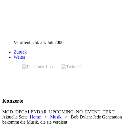
John Wesley Harding
Nashville Skyline
Time Out Of Mind
"Love and Theft"
Modern Times
Together Through Life
Christmas In The Heart
Veröffentlicht: 24. Juli 2006
Zurück
Weiter
Konzerte
MOD_DPCALENDAR_UPCOMING_NO_EVENT_TEXT
Aktuelle Seite:
Home
>
Musik
>
Bob Dylan: Jede Generation
bekommt die Musik, die sie verdient