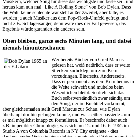
Musikern, welcher Song für diese das wichtigste und beste sei - und
heraus kam nun mal "Like A Rolling Stone" von Bob Dylan. Dass
die Wahl keine schlechte war steht außer Zweifel, aber bitte, es
wurden ja auch Musiker aus dem Pop-/Rock-Umfeld gefragt und
nicht z.B. Schlagersänger, denn wäre dies der Fall gewesen, das
Ergebnis würde garantiert ein anderes sein.
Oben bleiben, ganze sechs Minuten lang, und dabei
niemals hinunterschauen
Wer bereits Bücher von Greil Marcus
gelesen hat, weiß natürlich, dass er weite
Strecken zurücklegt um zum Kern
vorzudringen. Einerseits. Andererseits.
Dass er permanent aus dem Kern heraus in
die Weite schweift und mühelos beim
Wesentlichen bleibt. So dreht sich das
Buch selbstverständlich zwar ständig um
den Song, der im Buchtitel vorkommt,
aber gleichermaßen stellt Greil Marcus zur Schau, wie Dylan
überhaupt dorthin gelangen konnte, und was seither passierte - um
es mal möglichst knapp zu formulieren. Er beschreibt daher auch
z.B. in penibler Chronologie, was sich am 15. und 16. 6. 1965 im
Studio A von Columbia Records in NY City ereignete - dies
dankenswerter Weise in einer dubios anmutenden Dialogfassung, als