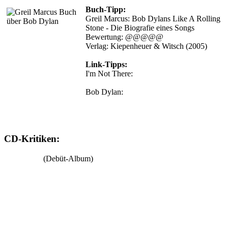
Buch-Tipp:
Greil Marcus: Bob Dylans Like A Rolling
Stone - Die Biografie eines Songs
Bewertung: @@@@@
Verlag: Kiepenheuer & Witsch (2005)
Link-Tipps:
I'm Not There:
Interview mit Todd
Haynes
Bob Dylan:
Bilder eines Lebens - die
frühen Jahre
CD-Kritiken:
Bob Dylan
(Debüt-Album)
The Freewheelin' Bob Dylan
The Times They Are A-Changin'
Another side of Bob Dylan
Bringing It All Back Home
Highway 61 Revisited
Blonde On Blonde
The Basement Tapes