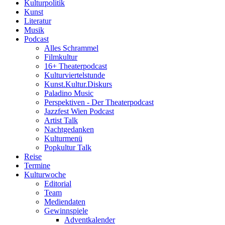
Kulturpolitik
Kunst
Literatur
Musik
Podcast
Alles Schrammel
Filmkultur
16+ Theaterpodcast
Kulturviertelstunde
Kunst.Kultur.Diskurs
Paladino Music
Perspektiven - Der Theaterpodcast
Jazzfest Wien Podcast
Artist Talk
Nachtgedanken
Kulturmenü
Popkultur Talk
Reise
Termine
Kulturwoche
Editorial
Team
Mediendaten
Gewinnspiele
Adventkalender