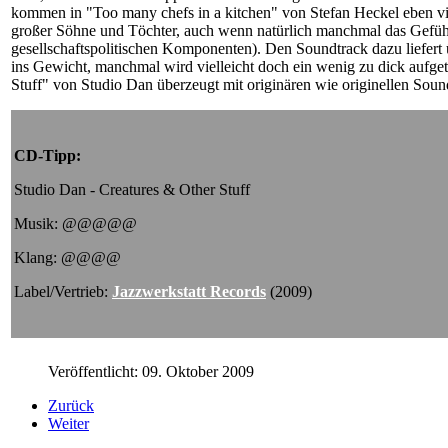
kommen in "Too many chefs in a kitchen" von Stefan Heckel eben vie
großer Söhne und Töchter, auch wenn natürlich manchmal das Gefühl
gesellschaftspolitischen Komponenten). Den Soundtrack dazu liefert 
ins Gewicht, manchmal wird vielleicht doch ein wenig zu dick aufget
Stuff" von Studio Dan überzeugt mit originären wie originellen So
CD-Tipp:
Studio Dan - Creatures & Other Stuff
Musik: @@@@@
Klang: @@@@
Label/Vertrieb:
Jazzwerkstatt Records
(2009)
Veröffentlicht: 09. Oktober 2009
Zurück
Weiter