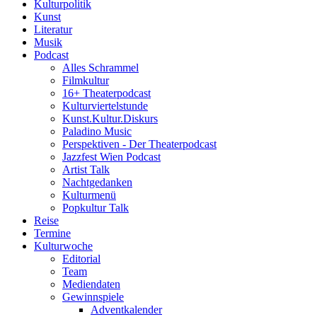
Kulturpolitik
Kunst
Literatur
Musik
Podcast
Alles Schrammel
Filmkultur
16+ Theaterpodcast
Kulturviertelstunde
Kunst.Kultur.Diskurs
Paladino Music
Perspektiven - Der Theaterpodcast
Jazzfest Wien Podcast
Artist Talk
Nachtgedanken
Kulturmenü
Popkultur Talk
Reise
Termine
Kulturwoche
Editorial
Team
Mediendaten
Gewinnspiele
Adventkalender