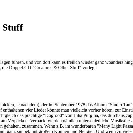
 Stuff
äglagen führen, und von dort kann es freilich wieder ganz woanders hin
d, die Doppel-CD "Creatures & Other Stuff" vorlegt.
 picken, je nachdem), der im September 1978 das Album "Studio Tan" v
uf enthaltenen vier Lieder könnte man vielleicht vorher hören, zur Ein
h gleich das prächtige "Dogfood" von Julia Purgina, das durchaus za
e am Verpacken. Verpackt werden nämlich unterschiedliche Musikstile - 
 Fäden gehalten, zusammen. Wenn z.B. im wunderbaren "Many Light Pas
nn, ganz simpel, mit großem Können und Neugier. Und wenn zu viele 