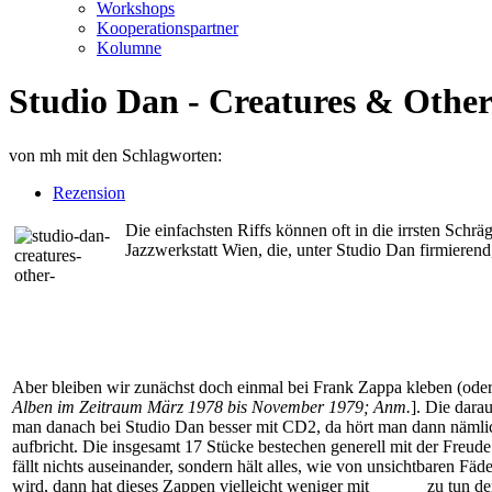
Workshops
Kooperationspartner
Kolumne
Studio Dan - Creatures & Other
von
mh
mit den Schlagworten:
Rezension
Die einfachsten Riffs können oft in die irrsten Schr
Jazzwerkstatt Wien, die, unter Studio Dan firmieren
Aber bleiben wir zunächst doch einmal bei Frank Zappa kleben (oder
Alben im Zeitraum März 1978 bis November 1979; Anm.
]. Die dara
man danach bei Studio Dan besser mit CD2, da hört man dann nämlic
aufbricht. Die insgesamt 17 Stücke bestechen generell mit der Freud
fällt nichts auseinander, sondern hält alles, wie von unsichtbaren
wird, dann hat dieses Zappen vielleicht weniger mit
Zappa
zu tun de