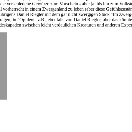
le verschiedene Gewürze zum Vorschein - aber ja, bis hin zum Volkst
 vorherrscht in einem Zwergenland zu leben (aber diese Gefühlszustän
übrigens Daniel Riegler mit dem gar nicht zwergigen Stück "Im Zwergen
ragen, in "Opulent" z.B., ebenfalls von Daniel Riegler, aber das kön
undeskapaden zwischen leicht verdaulichen Kreaturen und anderen Expe