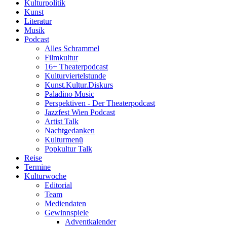
Kulturpolitik
Kunst
Literatur
Musik
Podcast
Alles Schrammel
Filmkultur
16+ Theaterpodcast
Kulturviertelstunde
Kunst.Kultur.Diskurs
Paladino Music
Perspektiven - Der Theaterpodcast
Jazzfest Wien Podcast
Artist Talk
Nachtgedanken
Kulturmenü
Popkultur Talk
Reise
Termine
Kulturwoche
Editorial
Team
Mediendaten
Gewinnspiele
Adventkalender