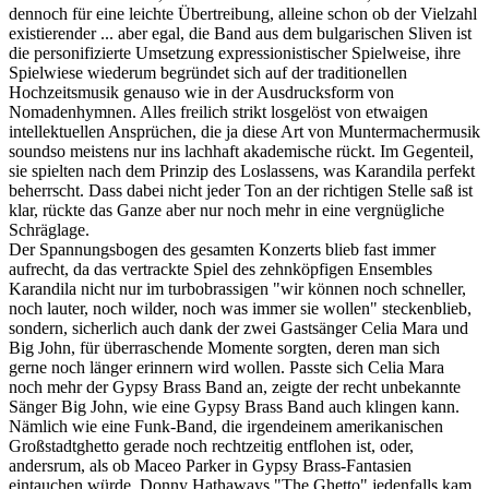
dennoch für eine leichte Übertreibung, alleine schon ob der Vielzahl
existierender ... aber egal, die Band aus dem bulgarischen Sliven ist
die personifizierte Umsetzung expressionistischer Spielweise, ihre
Spielwiese wiederum begründet sich auf der traditionellen
Hochzeitsmusik genauso wie in der Ausdrucksform von
Nomadenhymnen. Alles freilich strikt losgelöst von etwaigen
intellektuellen Ansprüchen, die ja diese Art von Muntermachermusik
soundso meistens nur ins lachhaft akademische rückt. Im Gegenteil,
sie spielten nach dem Prinzip des Loslassens, was Karandila perfekt
beherrscht. Dass dabei nicht jeder Ton an der richtigen Stelle saß ist
klar, rückte das Ganze aber nur noch mehr in eine vergnügliche
Schräglage.
Der Spannungsbogen des gesamten Konzerts blieb fast immer
aufrecht, da das vertrackte Spiel des zehnköpfigen Ensembles
Karandila nicht nur im turbobrassigen "wir können noch schneller,
noch lauter, noch wilder, noch was immer sie wollen" steckenblieb,
sondern, sicherlich auch dank der zwei Gastsänger Celia Mara und
Big John, für überraschende Momente sorgten, deren man sich
gerne noch länger erinnern wird wollen. Passte sich Celia Mara
noch mehr der Gypsy Brass Band an, zeigte der recht unbekannte
Sänger Big John, wie eine Gypsy Brass Band auch klingen kann.
Nämlich wie eine Funk-Band, die irgendeinem amerikanischen
Großstadtghetto gerade noch rechtzeitig entflohen ist, oder,
andersrum, als ob Maceo Parker in Gypsy Brass-Fantasien
eintauchen würde. Donny Hathaways "The Ghetto" jedenfalls kam