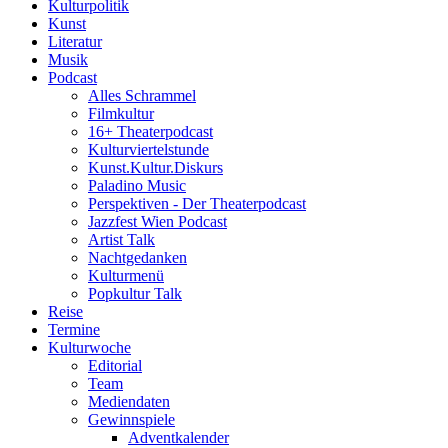
Kulturpolitik
Kunst
Literatur
Musik
Podcast
Alles Schrammel
Filmkultur
16+ Theaterpodcast
Kulturviertelstunde
Kunst.Kultur.Diskurs
Paladino Music
Perspektiven - Der Theaterpodcast
Jazzfest Wien Podcast
Artist Talk
Nachtgedanken
Kulturmenü
Popkultur Talk
Reise
Termine
Kulturwoche
Editorial
Team
Mediendaten
Gewinnspiele
Adventkalender