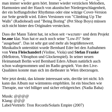
man immer wieder gern hört. Immer wieder verzücken Melodien,
Harmonien und der Hauch von akustischer Niedergeschlagenheit,
der ein hoffungsfroher Rhythmus oder eine witzige Cover-Version
zur Seite gestellt wird. Eders Versionen von "Climbing Up The
Walls" (Radiohead) und "Being Boring" (Pet Shop Boys) müssen
sich nicht hinter den Originalen verstecken.
Dass der Mann Talent hat, ist schon seit <wa:rum> und dem Projekt
be.one
klar. Nun hat er auch noch seine "Low-Fi" Seite
"ausgebaut". Das ist sehr gut und mehr als begrüßenswert.
Musikalisch unterstützt wurde Bernhard Eder bei den Aufnahmen
von
Vera Fleischanderl
(Violine, Viola) und
Stefan Franke
(Mellotron, Vibraphon und Glockenspiel). In seiner neuen
Heimatstadt Berlin wird Bernhard Eders Album natürlich auch
schon wahrgenommen und im Radio gespielt. Von den Live-
Qualiäten konnte man sich im dietheater in Wien überzeugen.
Wer jetzt denkt, das könnte interessant sein, der/die irrt nicht. Ich
kann das Album nur wärmstens empfehlen. Ist ein bisschen wie
Therapie, nur viel billiger und sicher erfolgreicher. (Nadia Baha)
Musik: @@@@
Klang: @@@
Label/Vertrieb: Tron Records/Solaris Empire (2007)