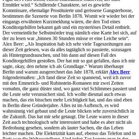
Ermittler wird.“ Schillernde Charaktere, sei es gewiefte
Kommissare, ehemalige Prostituierte und gerissene Gangsterbosse,
bestimmen die Szenerie von Berlin 1878. Womit wir wieder bei der
eingangs erwähnten Kurzmeldung wären, die den Tod eines
Konditorgehilfen bekannt gab und ein mysteriöses Detail enthielt.
Der vermeintliche Selbstmörder trug nämlich eine Karte bei sich, auf
der zu lesen war „binnen 30 Stunden müsse er eine Leiche sein“.
Alex Beer: „Als Inspiration hab ich sehr viele Tageszeitungen aus
dieser Zeit gelesen, was da alles tagtäglich so passierte, sozusagen
als Hintergrundrauschen, und bin dann auf diesen Fall des
Konditorgehilfen gestoßen. Der hat mir so gut gefallen, dass ich mir
sagte, okay, den nehme ich als Grundlage.“ Warum überhaupt
Berlin und warum ausgerechnet das Jahr 1878, erklärt
Alex Beer
folgendermaßen: „Ich fand diese Zeit so spannend, weil ich zuvor
mit den Emmerich- und Rubinstein-Romanen mir zwei Zeiten
vornahm, die ganz düster sind, wo ganz viel Schlimmes passiert und
die Leute sehr verunsichert sind. Ich wollte diesmal auch etwas
machen, das ein bisschen mehr Leichtigkeit hat, und das sind eben
in Berlin diese Gründerjahre. Alles ist im Aufbruch, es wird
wahnsinnig viel gebaut und die Leute blicken sehr zuversichtlich in
die Zukunft. Das hat mir sehr getaugt. Die Leute waren in dieser
Zeit auch technologisch sehr interessiert und habe es aber nicht als
Bedrohung gesehen, sondern als lauter Sachen, die das Leben
leichter machen. Die Elektrizität kam auf, ebenso das Telefon und in
Paris war die Weltausstellung. Und jeden Tag konnte man in der