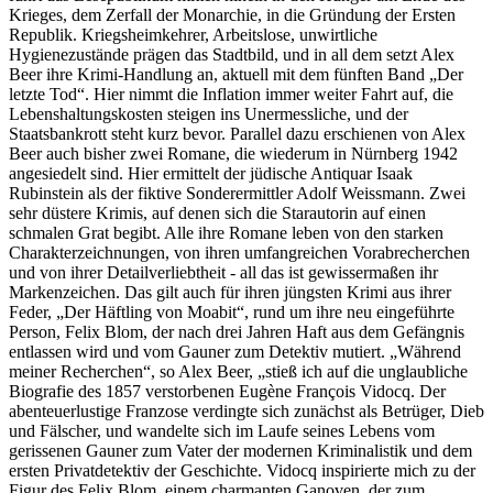
Krieges, dem Zerfall der Monarchie, in die Gründung der Ersten
Republik. Kriegsheimkehrer, Arbeitslose, unwirtliche
Hygienezustände prägen das Stadtbild, und in all dem setzt Alex
Beer ihre Krimi-Handlung an, aktuell mit dem fünften Band „Der
letzte Tod“. Hier nimmt die Inflation immer weiter Fahrt auf, die
Lebenshaltungskosten steigen ins Unermessliche, und der
Staatsbankrott steht kurz bevor. Parallel dazu erschienen von Alex
Beer auch bisher zwei Romane, die wiederum in Nürnberg 1942
angesiedelt sind. Hier ermittelt der jüdische Antiquar Isaak
Rubinstein als der fiktive Sonderermittler Adolf Weissmann. Zwei
sehr düstere Krimis, auf denen sich die Starautorin auf einen
schmalen Grat begibt. Alle ihre Romane leben von den starken
Charakterzeichnungen, von ihren umfangreichen Vorabrecherchen
und von ihrer Detailverliebtheit - all das ist gewissermaßen ihr
Markenzeichen. Das gilt auch für ihren jüngsten Krimi aus ihrer
Feder, „Der Häftling von Moabit“, rund um ihre neu eingeführte
Person, Felix Blom, der nach drei Jahren Haft aus dem Gefängnis
entlassen wird und vom Gauner zum Detektiv mutiert. „Während
meiner Recherchen“, so Alex Beer, „stieß ich auf die unglaubliche
Biografie des 1857 verstorbenen Eugène François Vidocq. Der
abenteuerlustige Franzose verdingte sich zunächst als Betrüger, Dieb
und Fälscher, und wandelte sich im Laufe seines Lebens vom
gerissenen Gauner zum Vater der modernen Kriminalistik und dem
ersten Privatdetektiv der Geschichte. Vidocq inspirierte mich zu der
Figur des Felix Blom, einem charmanten Ganoven, der zum