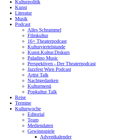
Kulturpolitik
Kunst
Literatur
Musik
Podcast
Alles Schrammel
Filmkultur
16+ Theaterpodcast
Kulturviertelstunde
Kunst.Kultur.Diskurs
Paladino Music
Perspektiven - Der Theaterpodcast
Jazzfest Wien Podcast
Artist Talk
Nachtgedanken
Kulturmenü
Popkultur Talk
Reise
Termine
Kulturwoche
Editorial
Team
Mediendaten
Gewinnspiele
Adventkalender