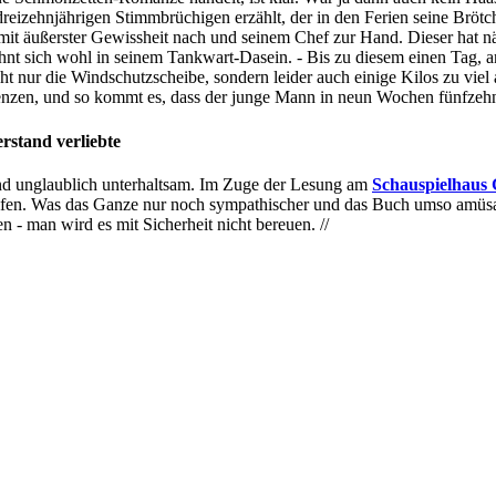
reizehnjährigen Stimmbrüchigen erzählt, der in den Ferien seine Brötche
t mit äußerster Gewissheit nach und seinem Chef zur Hand. Dieser hat
t sich wohl in seinem Tankwart-Dasein. - Bis zu diesem einen Tag, a
icht nur die Windschutzscheibe, sondern leider auch einige Kilos zu vi
nzen, und so kommt es, dass der junge Mann in neun Wochen fünfzehn K
rstand verliebte
und unglaublich unterhaltsam. Im Zuge der Lesung am
Schauspielhaus
eifen. Was das Ganze nur noch sympathischer und das Buch umso amüsan
 - man wird es mit Sicherheit nicht bereuen. //