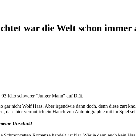
chtet war die Welt schon immer 
in 93 Kilo schwerer "Junger Mann" auf Diät.
o gar nicht Wolf Haas. Aber irgendwie dann doch, denn diese zart knos
eßen, dass hier vermutlich ein Hauch von Autobiographie mit im Spiel se
d meine Unschuld
ne Schmonzetten-Romanze handelt, ist klar. Wär ja dann auch kein Haa