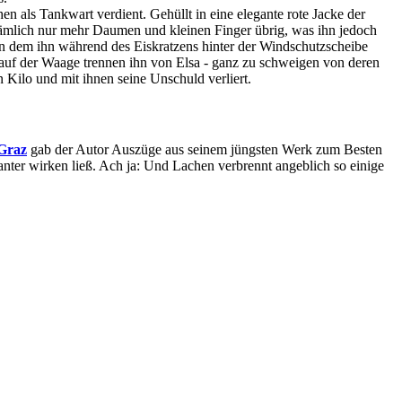
n als Tankwart verdient. Gehüllt in eine elegante rote Jacke der
 nämlich nur mehr Daumen und kleinen Finger übrig, was ihn jedoch
n dem ihn während des Eiskratzens hinter der Windschutzscheibe
el auf der Waage trennen ihn von Elsa - ganz zu schweigen von deren
ilo und mit ihnen seine Unschuld verliert.
 Graz
gab der Autor Auszüge aus seinem jüngsten Werk zum Besten
ter wirken ließ. Ach ja: Und Lachen verbrennt angeblich so einige