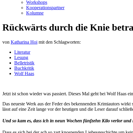
Workshops
Kooperationspartner
Kolumne
Rückwärts durch die Knie betra
von
Katharina Hoi
mit den Schlagworten:
Literatur
Lesung
Belletristik
Buchkritik
Wolf Haas
Jetzt ist schon wieder was passiert. Dieses Mal geht bei Wolf Haas e
Das neueste Werk aus der Feder des bekennenden Krimiautors wirkt s
lässt auf eine Zeit lange vor der heutigen und die Leser darauf schli
Und so kam es, dass ich in neun Wochen fünfzehn Kilo verlor un
Dass es sich bei der ach so zart knospenden Liebesgeschichte um kei