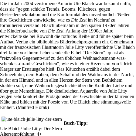
Die im Jahr 2004 verstorbene Autorin Ute Blaich war bekannt dafür,
dass sie "gegen schicke Trends, Booms, Klischees, gegen
Bestsellerspekulation und die Konformität des unverbindlich 'Netten'"
ihre Geschichten entwickelte, wie es
Die Zeit
im Nachruf zu
formulieren verstand. Blaich übernahm in den späten 1970er Jahren
die Kinderbuchseite von
Die Zeit
, Anfang der 1990er Jahre
entwickelte sie bei Rowohlt die rotfuchs-Reihe und führte später beim
Aufbau Verlag ein bibliophiles Bilderbuchprogramm ein. Gemeinsam
mit der französischen Illustratorin Julie Litty veröffentlichte Ute Blaich
drei Jahre vor ihrem Lebensende die Fabel "Der Stern", quasi als
"reizvollen Gegenentwurf zu den üblichen Weihnachtsmann-was-
schenktst-du-mir-Geschichten", wie es in einer Rezension von Ulrich
Karger zur Erstausgabe hieß. Das Käuzchen erzählt dabei dem
Schneehuhn, dem Raben, dem Schaf und der Waldmaus in der Nacht,
in der am Himmel und in allen Herzen der Stern von Bethlehem
strahlen soll, eine Weihnachtsgeschichte über die Kraft der Liebe und
über gute Menschlinge. Die detailreichen Aquarelle von Julie Litty
zeigen sehr konkret die Protagonisten der Geschichte in der klirrenden
Kälte und bilden mit der Poesie von Ute Blaich eine stimmungsvolle
Einheit. (Manfred Horak)
Buch-Tipp:
Ute Blaich/Julie Litty: Der Stern
Altersempfehlung: 4+