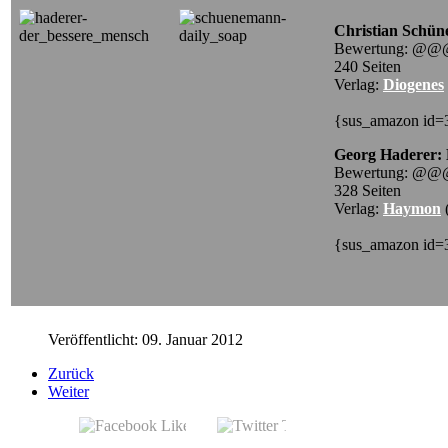
Christian Schüne
Bewertung: @@
240 Seiten
Verlag:
Diogenes
{sus_amazon id
Georg Haderer: 
Bewertung: @@
328 Seiten
Verlag:
Haymon
{sus_amazon id=
Veröffentlicht: 09. Januar 2012
Zurück
Weiter