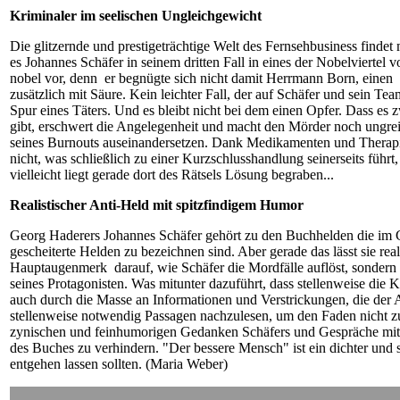
Kriminaler im seelischen Ungleichgewicht
Die glitzernde und prestigeträchtige Welt des Fernsehbusiness find
es Johannes Schäfer in seinem dritten Fall in eines der Nobelviertel 
nobel vor, denn
er begnügte sich nicht damit Herrmann Born, einen
zusätzlich mit Säure. Kein leichter Fall, der auf Schäfer und sein Te
Spur eines Täters. Und es bleibt nicht bei dem einen Opfer. Dass e
gibt, erschwert die Angelegenheit und macht den Mörder noch ungreif
seines Burnouts auseinandersetzen. Dank Medikamenten und Therapiesi
nicht, was schließlich zu einer Kurzschlusshandlung seinerseits führt,
vielleicht liegt gerade dort des Rätsels Lösung begraben...
Realistischer Anti-Held mit spitzfindigem Humor
Georg Haderers Johannes Schäfer gehört zu den Buchhelden die im 
gescheiterte Helden zu bezeichnen sind. Aber gerade das lässt sie rea
Hauptaugenmerk
darauf, wie Schäfer die Mordfälle auflöst, sonder
seines Protagonisten.
Was mitunter dazuführt, dass stellenweise die
auch durch die Masse an Informationen und Verstrickungen, die der Aut
stellenweise notwendig Passagen nachzulesen, um den Faden nicht zu v
zynischen und feinhumorigen Gedanken Schäfers und Gespräche mit 
des Buches zu verhindern. "Der bessere Mensch" ist ein dichter und
entgehen lassen sollten. (Maria Weber)