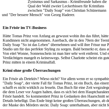
Zynismus und Sarkasmus - Krimifreunde haben die
Qual der Wahl zweier Leckerbissen für Krimifans
zwischen "Daily Soap" von Christian Schünemann
und "Der bessere Mensch" von Georg Haderer.
Ein Frisör im TV-Business
Hätte Tomas Prinz von Anfang an gewusst wohin ihn das führt, hätte 
Kundinnen nicht angenommen. Auerbach, die in den 70ern der Teenie-S
Daily Soap "So ist das Leben" übernehmen und will ihre Frisur nur Pr
Studio um für das perfekte Styling zu sorgen. Bald bemerkt er, dass
Von eitel Wonne, Sonnenschein ist man hier sehr weit entfernt. Und e
Verdächtigen mangelt es keineswegs. Selbst Charlotte scheint ein gu
Prinz mitten in einem Kriminalfall.
Krimi ohne große Überraschungen
Ein Frisör als Detektiv? Wieso nicht? Vor allem wenn er so sympathi
"Daily Soap", der vierte Fall für Tomas Prinz, ist ein Buch, das ein
schafft es nicht wirklich zu fesseln. Das Buch für eine Zeit wegzule
die dem Leser vor Augen halten, dass es sich bei dem Hauptcharakte
Frisör handelt. So kommentiert Prinz in Gedanken den Haarschnitt se
Details behelligt. Das Ende birgt keine großen Überraschungen, ab de
der Maske des Mörders steckt. Daily Soap: unterhaltsam, aber nicht f