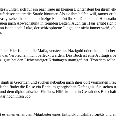
t gezwungen sich für ein paar Tage im kleinen Lichtensteig bei ihrem 
ft desorientiert die Straße hinunter. Als sie ihm helfen will, rammt er
 was gesehen haben, eine einzige Frau hört ihr zu. Die lokalen Honora
rauen nach Abwechslung in fremden Betten. Auch für Haas ergibt sich fa
dann ist da noch Luke, der schizophrene Junge, der nicht immer weiß, o
n.
ller. Hier ist nicht die Mafia, verstecktes Nazigold oder ein politischer
urch das Verbrechen nicht befleckt werden. Das Buch ist eine Auftragsa
ugust bei den Lichtensteiger Krimitagen uraufgeführt. Trotzdem sollte
Urlaub in Georgien und suchen nebenbei nach ihrer dort vermissten Fre
dacht, findet die Reise ein Ende im georgischen Gefängnis. Sie stehen u
 und dem diplomatischen Einfluss. Hilfe kommt in Gestalt des Botschaf
gar noch ihren Job.
ibt es einen erhängten Mitarbeiter eines Entwicklungshilfeprojekts u