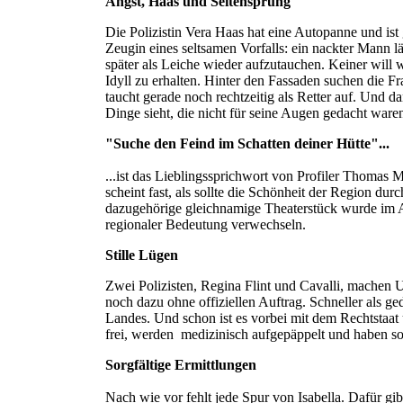
Angst, Haas und Seitensprung
Die Polizistin Vera Haas hat eine Autopanne und is
Zeugin eines seltsamen Vorfalls: ein nackter Mann läu
später als Leiche wieder aufzutauchen. Keiner will
Idyll zu erhalten. Hinter den Fassaden suchen die F
taucht gerade noch rechtzeitig als Retter auf. Und 
Dinge sieht, die nicht für seine Augen gedacht ware
"Suche den Feind im Schatten deiner Hütte"...
...ist das Lieblingssprichwort von Profiler Thomas Mü
scheint fast, als sollte die Schönheit der Region d
dazugehörige gleichnamige Theaterstü
ck wurde im A
regionaler Bedeutung verwechseln.
Stille Lügen
Zwei Polizisten, Regina Flint und Cavalli, machen 
noch dazu ohne offiziellen Auftrag. Schneller als ge
Landes. Und schon ist es vorbei mit dem Rechtstaat
frei, werden
medizinisch aufgepäppelt und haben so
Sorgfältige Ermittlungen
Nach wie vor fehlt jede Spur von Isabella. Dafür g