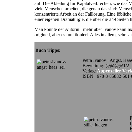
auf.
Die Abteilung für Kapitalverbrechen, wie das Mor
viele Menschen arbeiten, die genau das sind: Mensch
konzentrierte Arbeit an der Falllösung. Eine löblich
einer eigenen Dramaturgie, die über die 349 Seite
Man könnte der Autorin - mehr über Ivanov kann 
originell, aber e
s funktioniert. Alles in allem, sehr s
Buch-Tipps:
Petra Ivanov - Angst, Haa
Bewertung: @@@@1/2
Verlag:
Appenzeller Verl
ISBN:
978-3-85882-501-
P
B