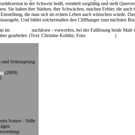
ddezernat in der Schweiz heißt, ermittelt sorgfältig und stellt Querverb
en. Sie haben ihre Stärken, ihre Schwächen, machen Fehler, die auch t
e Einstellung, die man sich im echten Leben auch wünschen würde. Das Pr
n hinausgeht. Und bildet solchermaßen den Cliffhanger zum nächsten B
man im
Interview
nachlesen - vorwerfen, bei der Falllösung beide Male in 
auber gearbeitet. (Text: Christine Koblitz; Foto:
Walter Imhof
)
s und Seitensprung
ag
(2009)
8
etra Ivanov - Stille
Lügen
ewertung: