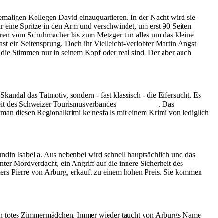
ehemaligen Kollegen David
einzuquartieren. In der Nacht wird sie
 ihr eine Spritze in den Arm und verschwindet, um erst 90 Seiten
tioren vom Schuhmacher bis zum Metzger tun alles um das kleine
st ein Seitensprung. Doch ihr Vielleicht-Verlobter Martin Angst
b die Stimmen nur in seinem Kopf oder real sind. Der aber auch
 Skandal das Tatmotiv, sondern - fast klassisch - die Eifersucht. Es
rbeit des Schweizer Tourismusverbandes
Lichtensteig
. Das
 man diesen Regionalkrimi keinesfalls mit einem Krimi von lediglich
undin Isabella. Aus nebenbei wird
schnell hauptsächlich und das
nter Mordverdacht, ein Angriff auf die innere Sicherheit des
ters Pierre von Arburg, erkauft zu einem hohen Preis. Sie kommen
nd ein totes Zimmermädchen. Immer wieder taucht von Arburgs Name