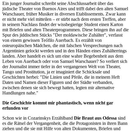
Ein junger Journalist schreibt seine Abschlussarbeit über das
jüdische Theater von Buenos Aires und trifft dabei den alten Samuel
Warschauer, früher Musiker in diversen Etablissements. Zwar kann
er nicht mehr viel mitteilen – er stirbt nach dem ersten Treffen, aber
in seinem Nachlass findet der wissbegierige Student einen Karton
mit Briefen und alten Theaterprogrammen. Diese bringen ihn auf die
Spur des jiddischen Stücks "Der moldawische Zuhälter", verfasst
von einem gewissen Teófilo Auerbach. Es erzählt von
osteuropäischen Mädchen, die mit falschen Versprechungen nach
Argentinien gelockt werden und in den Händen eines Zuhälterrings
landen. Aber handelt es sich um eine wahre Begebenheit aus dem
Leben von Auerbach oder von Samuel Warschauer? So verliert sich
der Journalist immer tiefer in der vergangenen Welt von Theater,
Tango und Prostitution, ja er imaginiert die Schicksale und
Geschichten herbei: "Die Linien und Pfeile, die in meinem Heft
Daten und Namen dieser Figuren und der Städte verbanden,
zwischen denen sie sich bewegt hatten, legten mir alternative
Handlungen nahe."
Die Geschichte kommt mir phantastisch, wenn nicht gar
erfunden vor
Schon wie in Cozarinskys Erzählband
Die Braut aus Odessa
sind
es die Rätsel der Vergangenheit, die die Protagonisten in ihren Bann
ziehen und die sie mit Hilfe von alten Dokumenten, Briefen und