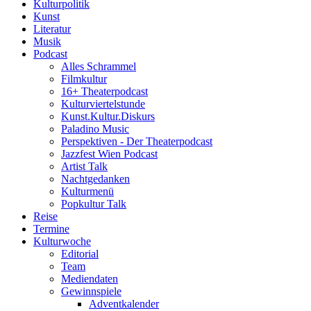
Kulturpolitik
Kunst
Literatur
Musik
Podcast
Alles Schrammel
Filmkultur
16+ Theaterpodcast
Kulturviertelstunde
Kunst.Kultur.Diskurs
Paladino Music
Perspektiven - Der Theaterpodcast
Jazzfest Wien Podcast
Artist Talk
Nachtgedanken
Kulturmenü
Popkultur Talk
Reise
Termine
Kulturwoche
Editorial
Team
Mediendaten
Gewinnspiele
Adventkalender