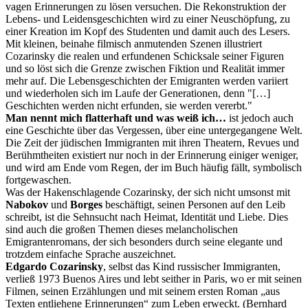
vagen Erinnerungen zu lösen versuchen. Die Rekonstruktion der
Lebens- und Leidensgeschichten wird zu einer Neuschöpfung, zu
einer Kreation im Kopf des Studenten und damit auch des Lesers.
Mit kleinen, beinahe filmisch anmutenden Szenen illustriert
Cozarinsky die realen und erfundenen Schicksale seiner Figuren
und so löst sich die Grenze zwischen Fiktion und Realität immer
mehr auf. Die Lebensgeschichten der Emigranten werden variiert
und wiederholen sich im Laufe der Generationen, denn "[…]
Geschichten werden nicht erfunden, sie werden vererbt."
Man nennt mich flatterhaft und was weiß ich…
ist jedoch auch
eine Geschichte über das Vergessen, über eine untergegangene Welt.
Die Zeit der jüdischen Immigranten mit ihren Theatern, Revues und
Berühmtheiten existiert nur noch in der Erinnerung einiger weniger,
und wird am Ende vom Regen, der im Buch häufig fällt, symbolisch
fortgewaschen.
Was der Hakenschlagende Cozarinsky, der sich nicht umsonst mit
Nabokov
und
Borges
beschäftigt, seinen Personen auf den Leib
schreibt, ist die Sehnsucht nach Heimat, Identität und Liebe. Dies
sind auch die großen Themen dieses melancholischen
Emigrantenromans, der sich besonders durch seine elegante und
trotzdem einfache Sprache auszeichnet.
Edgardo Cozarinsky
, selbst das Kind russischer Immigranten,
verließ 1973 Buenos Aires und lebt seither in Paris, wo er mit seinen
Filmen, seinen Erzählungen und mit seinem ersten Roman „aus
Texten entliehene Erinnerungen“ zum Leben erweckt. (Bernhard