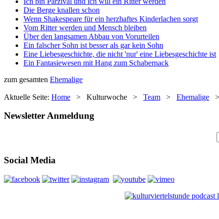
Ich bin Parzival und ich will ein Ritter werden
Die Berge knallen schon
Wenn Shakespeare für ein herzhaftes Kinderlachen sorgt
Vom Ritter werden und Mensch bleiben
Über den langsamen Abbau von Vorurteilen
Ein falscher Sohn ist besser als gar kein Sohn
Eine Liebesgeschichte, die nicht 'nur' eine Liebesgeschichte ist
Ein Fantasiewesen mit Hang zum Schabernack
zum gesamten
Ehemalige
Aktuelle Seite:
Home
>
Kulturwoche
>
Team
>
Ehemalige
Newsletter Anmeldung
Social Media