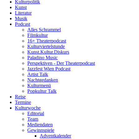
Kulturpolitik
Kunst
Literatur
Musik
Podcast
Alles Schrammel
Filmkultur
16+ Theaterpodcast
Kulturviertelstunde
Kunst.Kultur.Diskurs
Paladino Music
Perspektiven - Der Theaterpodcast
Jazzfest Wien Podcast
Artist Talk
Nachtgedanken
Kulturmenü
Popkultur Talk
Reise
Termine
Kulturwoche
Editorial
Team
Mediendaten
Gewinnspiele
Adventkalender