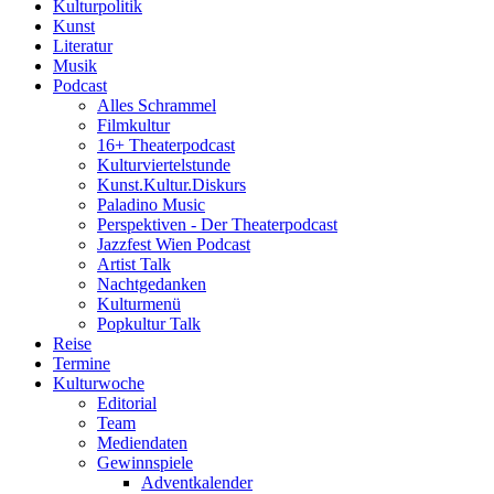
Kulturpolitik
Kunst
Literatur
Musik
Podcast
Alles Schrammel
Filmkultur
16+ Theaterpodcast
Kulturviertelstunde
Kunst.Kultur.Diskurs
Paladino Music
Perspektiven - Der Theaterpodcast
Jazzfest Wien Podcast
Artist Talk
Nachtgedanken
Kulturmenü
Popkultur Talk
Reise
Termine
Kulturwoche
Editorial
Team
Mediendaten
Gewinnspiele
Adventkalender