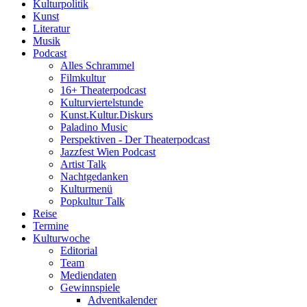
Kulturpolitik
Kunst
Literatur
Musik
Podcast
Alles Schrammel
Filmkultur
16+ Theaterpodcast
Kulturviertelstunde
Kunst.Kultur.Diskurs
Paladino Music
Perspektiven - Der Theaterpodcast
Jazzfest Wien Podcast
Artist Talk
Nachtgedanken
Kulturmenü
Popkultur Talk
Reise
Termine
Kulturwoche
Editorial
Team
Mediendaten
Gewinnspiele
Adventkalender