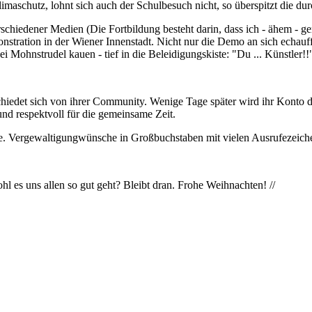
 Klimaschutz, lohnt sich auch der Schulbesuch nicht, so überspitzt die 
chiedener Medien (Die Fortbildung besteht darin, dass ich - ähem - 
onstration in der Wiener Innenstadt. Nicht nur die Demo an sich echau
i Mohnstrudel kauen - tief in die Beleidigungskiste: "Du ... Künstler!!
iedet sich von ihrer Community. Wenige Tage später wird ihr Konto dea
nd respektvoll für die gemeinsame Zeit.
age. Vergewaltigungwünsche in Großbuchstaben mit vielen Ausrufezeich
hl es uns allen so gut geht? Bleibt dran. Frohe Weihnachten! //