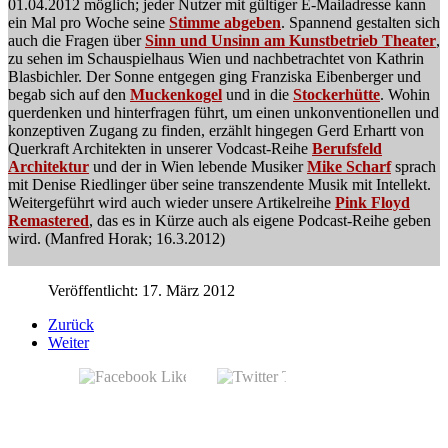
01.04.2012 möglich; jeder Nutzer mit gültiger E-Mailadresse kann
ein Mal pro Woche seine
Stimme abgeben
. Spannend gestalten sich
auch die Fragen über
Sinn und Unsinn am Kunstbetrieb Theater
,
zu sehen im Schauspielhaus Wien und nachbetrachtet von Kathrin
Blasbichler. Der Sonne entgegen ging Franziska Eibenberger und
begab sich auf den
Muckenkogel
und in die
Stockerhütte
. Wohin
querdenken und hinterfragen führt, um einen unkonventionellen und
konzeptiven Zugang zu finden, erzählt hingegen Gerd Erhartt von
Querkraft Architekten in unserer Vodcast-Reihe
Berufsfeld
Architektur
und der in Wien lebende Musiker
Mike Scharf
sprach
mit Denise Riedlinger über seine transzendente Musik mit Intellekt.
Weitergeführt wird auch wieder unsere Artikelreihe
Pink Floyd
Remastered
, das es in Kürze auch als eigene Podcast-Reihe geben
wird. (Manfred Horak; 16.3.2012)
Veröffentlicht: 17. März 2012
Zurück
Weiter