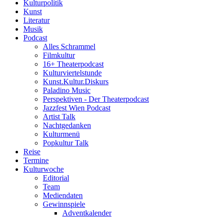
Kulturpolitik
Kunst
Literatur
Musik
Podcast
Alles Schrammel
Filmkultur
16+ Theaterpodcast
Kulturviertelstunde
Kunst.Kultur.Diskurs
Paladino Music
Perspektiven - Der Theaterpodcast
Jazzfest Wien Podcast
Artist Talk
Nachtgedanken
Kulturmenü
Popkultur Talk
Reise
Termine
Kulturwoche
Editorial
Team
Mediendaten
Gewinnspiele
Adventkalender