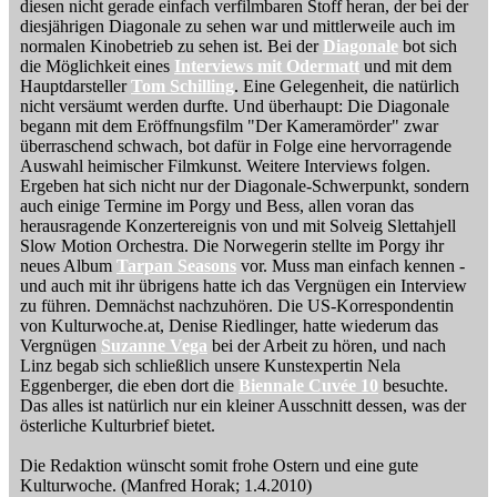
diesen nicht gerade einfach verfilmbaren Stoff heran, der bei der
diesjährigen Diagonale zu sehen war und mittlerweile auch im
normalen Kinobetrieb zu sehen ist. Bei der
Diagonale
bot sich
die Möglichkeit eines
Interviews mit Odermatt
und mit dem
Hauptdarsteller
Tom Schilling
. Eine Gelegenheit, die natürlich
nicht versäumt werden durfte. Und überhaupt: Die Diagonale
begann mit dem Eröffnungsfilm "Der Kameramörder" zwar
überraschend schwach, bot dafür in Folge eine hervorragende
Auswahl heimischer Filmkunst. Weitere Interviews folgen.
Ergeben hat sich nicht nur der Diagonale-Schwerpunkt, sondern
auch einige Termine im Porgy und Bess, allen voran das
herausragende Konzertereignis von und mit Solveig Slettahjell
Slow Motion Orchestra. Die Norwegerin stellte im Porgy ihr
neues Album
Tarpan Seasons
vor. Muss man einfach kennen -
und auch mit ihr übrigens hatte ich das Vergnügen ein Interview
zu führen. Demnächst nachzuhören. Die US-Korrespondentin
von Kulturwoche.at, Denise Riedlinger, hatte wiederum das
Vergnügen
Suzanne Vega
bei der Arbeit zu hören, und nach
Linz begab sich schließlich unsere Kunstexpertin Nela
Eggenberger, die eben dort die
Biennale Cuvée 10
besuchte.
Das alles ist natürlich nur ein kleiner Ausschnitt dessen, was der
österliche Kulturbrief bietet.
Die Redaktion wünscht somit frohe Ostern und eine gute
Kulturwoche. (Manfred Horak; 1.4.2010)