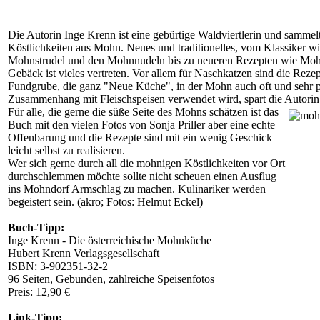
Die Autorin Inge Krenn ist eine gebürtige Waldviertlerin und sammelt
Köstlichkeiten aus Mohn. Neues und traditionelles, vom Klassiker w
Mohnstrudel und den Mohnnudeln bis zu neueren Rezepten wie M
Gebäck ist vieles vertreten. Vor allem für Naschkatzen sind die Reze
Fundgrube, die ganz "Neue Küche", in der Mohn auch oft und sehr p
Zusammenhang mit Fleischspeisen verwendet wird, spart die Autorin 
Für alle, die gerne die süße Seite des Mohns schätzen ist das
Buch mit den vielen Fotos von Sonja Priller aber eine echte
Offenbarung und die Rezepte sind mit ein wenig Geschick
leicht selbst zu realisieren.
Wer sich gerne durch all die mohnigen Köstlichkeiten vor Ort
durchschlemmen möchte sollte nicht scheuen einen Ausflug
ins Mohndorf Armschlag zu machen. Kulinariker werden
begeistert sein. (akro; Fotos: Helmut Eckel)
Buch-Tipp:
Inge Krenn - Die österreichische Mohnküche
Hubert Krenn Verlagsgesellschaft
ISBN: 3-902351-32-2
96 Seiten, Gebunden, zahlreiche Speisenfotos
Preis: 12,90 €
Link-Tipp: