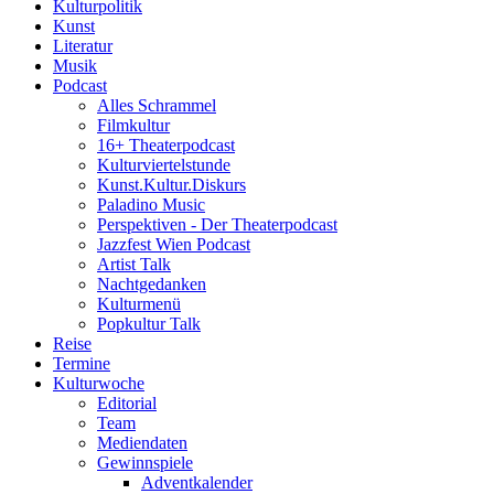
Kulturpolitik
Kunst
Literatur
Musik
Podcast
Alles Schrammel
Filmkultur
16+ Theaterpodcast
Kulturviertelstunde
Kunst.Kultur.Diskurs
Paladino Music
Perspektiven - Der Theaterpodcast
Jazzfest Wien Podcast
Artist Talk
Nachtgedanken
Kulturmenü
Popkultur Talk
Reise
Termine
Kulturwoche
Editorial
Team
Mediendaten
Gewinnspiele
Adventkalender