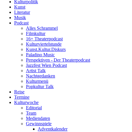
Kulturpolitik
Kunst
Literatur
Musik
Podcast
Alles Schrammel
Filmkultur
16+ Theaterpodcast
Kulturviertelstunde
Kunst.Kultur.Diskurs
Paladino Music
Perspektiven - Der Theaterpodcast
Jazzfest Wien Podcast
Artist Talk
Nachtgedanken
Kulturmenü
Popkultur Talk
Reise
Termine
Kulturwoche
Editorial
Team
Mediendaten
Gewinnspiele
Adventkalender