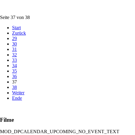
Seite 37 von 38
Start
Zurück
29
30
31
32
33
34
35
36
37
38
Weiter
Ende
Filme
MOD_DPCALENDAR_UPCOMING_NO_EVENT_TEXT