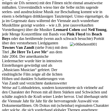
mögen sie DJs nennen) mit den Filmen nicht einmal ansatzweise
mithalten. Unverständlich wieso hier die Selbe nichts sagende
seelen- und ausdruckslose Musik zur Beschallung kommt wie in
einem x-beliebigen drittklassigen Tanztempel. Umso eigenartiger, da
ja im Gegensatz dazu während der Viennale auch wunderbare
Musikfilme gezeigt wurden – wie z.B. jene (ausverkauften
Vorstellungen) über die Musiker
Leonard Cohen
und
Neil Young
,
jede Menge Konzertfilme mit Bands von
Pink Floyd
bis
Beach
Boys
oder das berührende (wenn auch schwach besuchte)
Porträt
über den verstorbenen Liedgiganten
Townes Van Zandt
(siehe Foto) mit dem
Titel „
Be Here To Love Me
“ aus dem
Jahr 2004. Der amerikanische
Liedermacher wurde hier in intensiven
Einstellungen gewürdigt und als
„Musicians Musician“ gefeiert. Der
eindringliche Film zeigte all die lichten
Höhen und dunklen Schattierungen von
Van Zandt und verzichtete dankenswerter
Weise auf Lobhudeleien, sondern konzentrierte sich vielmehr auf
den Charakter der Person mit all ihren Stärken und Schwächen und
schälte zugleich die Kraft seiner Lieder hervor. Und überhaupt steht
die Viennale Jahr für Jahr für die hervorragende Auswahl von
Dokumentarfilmen. Ob Dokus mit (scheinbar) regionalem Charakter
oder solche, die sich vorderhand globaler Themen annehmen: