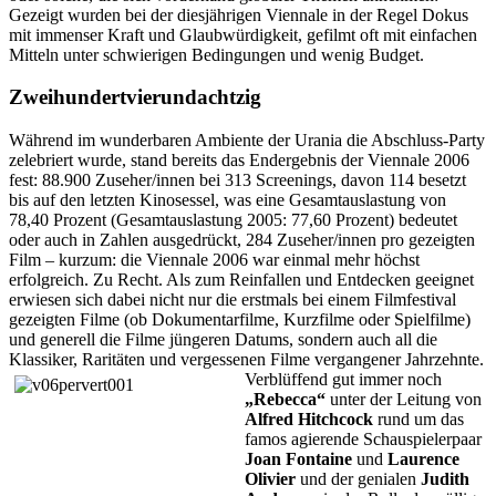
Gezeigt wurden bei der diesjährigen Viennale in der Regel Dokus
mit immenser Kraft und Glaubwürdigkeit, gefilmt oft mit einfachen
Mitteln unter schwierigen Bedingungen und wenig Budget.
Zweihundertvierundachtzig
Während im wunderbaren Ambiente der Urania die Abschluss-Party
zelebriert wurde, stand bereits das Endergebnis der Viennale 2006
fest: 88.900 Zuseher/innen bei 313 Screenings, davon 114 besetzt
bis auf den letzten Kinosessel, was eine Gesamtauslastung von
78,40 Prozent (Gesamtauslastung 2005: 77,60 Prozent) bedeutet
oder auch in Zahlen ausgedrückt, 284 Zuseher/innen pro gezeigten
Film – kurzum: die Viennale 2006 war einmal mehr höchst
erfolgreich. Zu Recht. Als zum Reinfallen und Entdecken geeignet
erwiesen sich dabei nicht nur die erstmals bei einem Filmfestival
gezeigten Filme (ob Dokumentarfilme, Kurzfilme oder Spielfilme)
und generell die Filme jüngeren Datums, sondern auch all die
Klassiker, Raritäten und vergessenen Filme vergangener Jahrzehnte.
Verblüffend gut
immer noch
„Rebecca“
unter der Leitung von
Alfred Hitchcock
rund um das
famos agierende Schauspielerpaar
Joan Fontaine
und
Laurence
Olivier
und der genialen
Judith