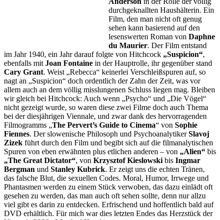
Anderson
in der Rolle der völlig
durchgeknallten Haushälterin. Ein
Film, den man nicht oft genug
sehen kann basierend auf den
lesenswerten Roman von
Daphne
du Maurier
. Der Film entstand
im Jahr 1940, ein Jahr darauf folgte von Hitchcock
„Suspicion“
,
ebenfalls mit
Joan Fontaine
in der Hauptrolle, ihr gegenüber stand
Cary Grant
. Weist „Rebecca“ keinerlei Verschleißspuren auf, so
nagt an „Suspicion“ doch ordentlich der Zahn der Zeit, was vor
allem auch an dem völlig misslungenen Schluss liegen mag. Bleiben
wir gleich bei Hitchcock: Auch wenn „Psycho“ und „Die Vögel“
nicht gezeigt wurde, so waren diese zwei Filme doch auch Thema
bei der diesjährigen Viennale, und zwar dank des hervorragenden
Filmogramms „
The Pervert’s Guide to Cinema
“ von
Sophie
Fiennes
. Der slowenische Philosoph und Psychoanalytiker
Slavoj
Zizek
führt durch den Film und begibt sich auf die filmanalytischen
Spuren von eben erwähnten plus etlichen anderen – von
„Alien“
bis
„The Great Dictator“
, von
Krzysztof Kieslowski
bis
Ingmar
Bergman
und
Stanley Kubrick
. Er zeigt uns die echten Tränen,
das falsche Blut, die sexuellen Codes. Moral, Humor, Irrwege und
Phantasmen werden zu einem Stück verwoben, das dazu einlädt oft
gesehen zu werden, das man auch oft sehen sollte, denn nur allzu
viel gibt es darin zu entdecken. Erfrischend und hoffentlich bald auf
DVD erhältlich. Für mich war dies letzten Endes das Herzstück der