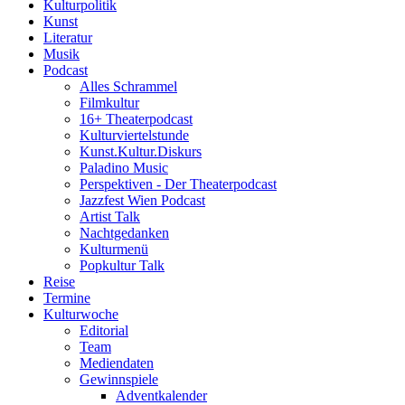
Kulturpolitik
Kunst
Literatur
Musik
Podcast
Alles Schrammel
Filmkultur
16+ Theaterpodcast
Kulturviertelstunde
Kunst.Kultur.Diskurs
Paladino Music
Perspektiven - Der Theaterpodcast
Jazzfest Wien Podcast
Artist Talk
Nachtgedanken
Kulturmenü
Popkultur Talk
Reise
Termine
Kulturwoche
Editorial
Team
Mediendaten
Gewinnspiele
Adventkalender