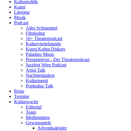
Kulturpolitik
Kunst
Literatur
Musik
Podcast
Alles Schrammel
Filmkultur
16+ Theaterpodcast
Kulturviertelstunde
Kunst.Kultur.Diskurs
Paladino Music
Perspektiven - Der Theaterpodcast
Jazzfest Wien Podcast
Artist Talk
Nachtgedanken
Kulturmenü
Popkultur Talk
Reise
Termine
Kulturwoche
Editorial
Team
Mediendaten
Gewinnspiele
Adventkalender