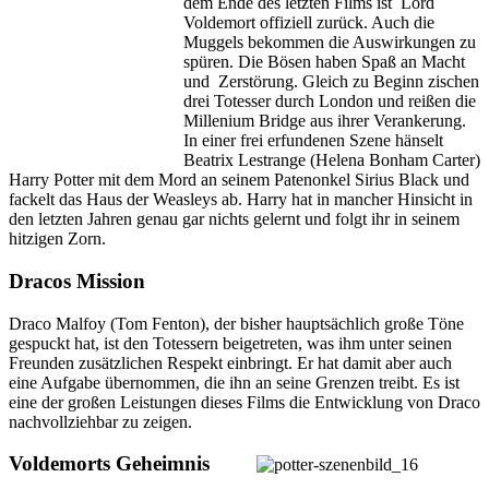
dem Ende des letzten Films ist
Lord
Voldemort offiziell zurück. Auch die
Muggels bekommen die Auswirkungen zu
spüren. Die Bösen haben Spaß an Macht
und
Zerstörung. Gleich zu Beginn zischen
drei Totesser durch London und reißen die
Millenium Bridge aus ihrer Verankerung.
In einer frei erfundenen Szene hänselt
Beatrix Lestrange (Helena Bonham Carter)
Harry Potter mit dem Mord an seinem Patenonkel Sirius Black und
fackelt das Haus der Weasleys ab. Harry hat in mancher Hinsicht in
den letzten Jahren genau gar nichts gelernt und folgt ihr in seinem
hitzigen Zorn.
Dracos Mission
Draco Malfoy (Tom Fenton), der bisher hauptsächlich große Töne
gespuckt hat, ist den Totessern beigetreten, was ihm unter seinen
Freunden zusätzlichen Respekt einbringt. Er hat damit aber auch
eine Aufgabe übernommen, die ihn an seine Grenzen treibt. Es ist
eine der großen Leistungen dieses Films die Entwicklung von Draco
nachvollziehbar zu zeigen.
Voldemorts Geheimnis