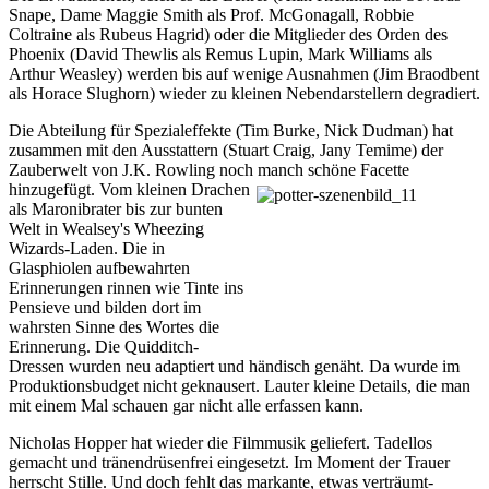
Snape, Dame Maggie Smith als Prof. McGonagall, Robbie
Coltraine als Rubeus Hagrid) oder die Mitglieder des Orden des
Phoenix (David Thewlis als Remus Lupin, Mark Williams als
Arthur Weasley) werden bis auf wenige Ausnahmen (Jim Braodbent
als Horace Slughorn) wieder zu kleinen Nebendarstellern degradiert.
Die Abteilung für Spezialeffekte (Tim Burke, Nick
Dudman) hat
zusammen mit den Ausstattern (Stuart Craig, Jany Temime)
der
Zauberwelt von J.K. Rowling noch manch
schöne Facette
hinzugefügt. Vom
kleinen Drachen
als Maronibrater bis zur bunten
Welt in Wealsey's Wheezing
Wizards-Laden. Die in
Glasphiolen aufbewahrten
Erinnerungen rinnen wie Tinte ins
Pensieve und bilden dort im
wahrsten Sinne des Wortes die
Erinnerung. Die Quidditch-
Dressen wurden neu adaptiert und händisch genäht. Da wurde im
Produktionsbudget nicht geknausert. Lauter kleine Details, die man
mit einem Mal schauen gar nicht alle erfassen kann.
Nicholas Hopper hat wieder die Filmmusik geliefert. Tadellos
gemacht und tränendrüsenfrei eingesetzt. Im Moment der Trauer
herrscht Stille. Und doch fehlt das markante, etwas verträumt-