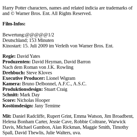
Harry Potter characters, names and related indicia are trademarks of
and © Warner Bros. Ent. All Rights Reserved.
Film-Infos:
Harry Potter und der Halbblutprinz
Bewertung:@@@@@1/2
Deutschland; 153 Minuten
Kinostart: 15. Juli 2009 im Verleih von Warner Bros. Ent.
Regie:
David Yates
Produzenten:
David Heyman, David Barron
Nach dem Roman von J.K. Rowling
Drehbuch:
Steve Kloves
Executive Producer:
Lionel Wigram
Kamera:
Bruno Delbonnel, A.F.C., A.S.C.
Produktionsdesign:
Stuart Craig
Schnitt:
Mark Day
Score:
Nicholas Hooper
Kostümdesign:
Jany Temime
Mit:
Daniel Radcliffe, Rupert Grint, Emma Watson, Jim Broadbent,
Helena Bonham Carter, Jessie Cave, Robbie Coltrane, Warwick
Davis, Michael Gambon, Alan Rickman, Maggie Smith, Timothy
Spall, David Thewlis, Julie Walters, uva.