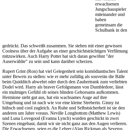
erwachsenen
Jungschauspieler
miteinander und
haben
gemeinsam die
Schulbank in den
Leavesden-
Studios
gedrückt. Das schweißt zusammen. Sie stehen mit einer gewissen
Coolness über der Aufgabe an einer geschichtsträchtigen Verfilmung
mitzuwirken. Auch Harry Potter hat sich daran gewöhnt "der
Auserwählte" zu sein und kann darüber scherzen.
Rupert Grint (Ron) hat viel Gelegenheit sein komödiantisches Talent
unter Beweis zu stellen: wie er mehr zufällig als souverän die Bälle
beim Quidditch abwehrt oder durch den Zaubertrank zum verliebten
Dodel wird. Harry als braver Gefolgsmann von Dumbledore, lässt
ein mulmiges Gefühl ob seines blinden Gehorsams aufkommen.
Hermione sieht gut aus, hat ein wachsames Auge
auf ihre
Umgebung und ist nach wie vor eine kleine Streberin. Ginny ist
hübsch und cool zugleich. An Ruhe und Selbstsicherheit ist sie den
anderen um Jahre voraus. Neville Longbottom (Matthew Lewis)
und Luna Lovegood (Evanna Lynch) wurden geschickt in zwei
Szenen eingebaut, damit wir sie nicht ganz aus den Augen verlieren.
Die Erwachsenen, seien es die Lehrer (Alan Rickman als Severus