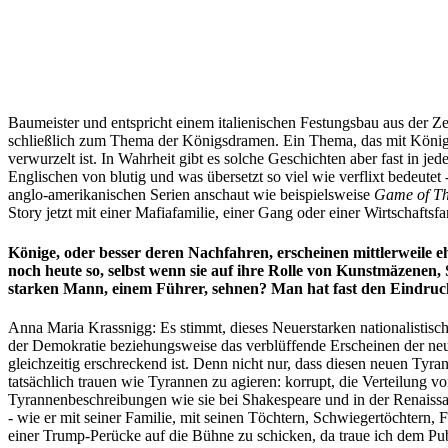
Baumeister und entspricht einem italienischen Festungsbau aus der Ze
schließlich zum Thema der Königsdramen. Ein Thema, das mit König Ö
verwurzelt ist. In Wahrheit gibt es solche Geschichten aber fast in jed
Englischen von blutig und was übersetzt so viel wie verflixt bedeut
anglo-amerikanischen Serien anschaut wie beispielsweise
Game of Th
Story jetzt mit einer Mafiafamilie, einer Gang oder einer Wirtschafts
Könige, oder besser deren Nachfahren, erscheinen mittlerweile eh
noch heute so, selbst wenn sie auf ihre Rolle von Kunstmäzenen, 
starken Mann, einem Führer, sehnen? Man hat fast den Eindruck a
Anna Maria Krassnigg: Es stimmt, dieses Neuerstarken nationalistisc
der Demokratie beziehungsweise das verblüffende Erscheinen der neue
gleichzeitig erschreckend ist. Denn nicht nur, dass diesen neuen Tyra
tatsächlich trauen wie Tyrannen zu agieren: korrupt, die Verteilung vo
Tyrannenbeschreibungen wie sie bei Shakespeare und in der Renaissa
- wie er mit seiner Familie, mit seinen Töchtern, Schwiegertöchtern,
einer Trump-Perücke auf die Bühne zu schicken, da traue ich dem Pub