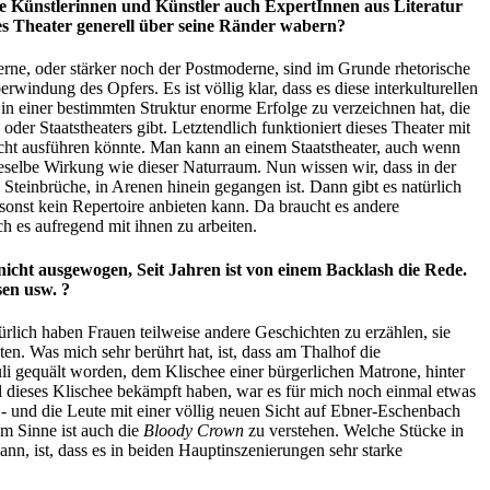
ie Künstlerinnen und Künstler auch ExpertInnen aus Literatur
es Theater generell über seine Ränder wabern?
erne, oder stärker noch der Postmoderne, sind im Grunde rhetorische
ndung des Opfers. Es ist völlig klar, dass es diese interkulturellen
 in einer bestimmten Struktur enorme Erfolge zu verzeichnen hat, die
r Staatstheaters gibt. Letztendlich funktioniert dieses Theater mit
cht ausführen könnte. Man kann an einem Staatstheater, auch wenn
eselbe Wirkung wie dieser Naturraum. Nun wissen wir, dass in der
einbrüche, in Arenen hinein gegangen ist. Dann gibt es natürlich
a sonst kein Repertoire anbieten kann. Da braucht es andere
ch es aufregend mit ihnen zu arbeiten.
nicht ausgewogen, Seit Jahren ist von einem Backlash die Rede.
sen usw. ?
ürlich haben Frauen teilweise andere Geschichten zu erzählen, sie
n. Was mich sehr berührt hat, ist, dass am Thalhof die
i gequält worden, dem Klischee einer bürgerlichen Matrone, hinter
l dieses Klischee bekämpft haben, war es für mich noch einmal etwas
- und die Leute mit einer völlig neuen Sicht auf Ebner-Eschenbach
em Sinne ist auch die
Bloody Crown
zu verstehen. Welche Stücke in
ann, ist, dass es in beiden Hauptinszenierungen sehr starke