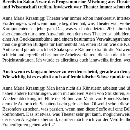
Bereits im Salon 5 war das Programm eine Mischung aus Theater
und Wissenschaft treffen. Inwieweit war Theater immer schon e
Anna Maria Krassnigg: Theater war immer schon interkreativ, intertex
Forderungen, weil wenn man je begriffen hat, was Theater war, woher 
Komponenten seit jeher gab. Das, was wir in den letzten 200 Jahren in
aber dennoch nur einen Ausschnitt von dem was Theater ist, abbilden 
einer Art Guckkastenbühne und einem bestimmten Verwaltungsrahmen, 
man die größten Budgets für Bühnenbild hat, einen Raum wie die Kase
Antike und gerade auch bei Shakespeare Räume extra für die Notwend
schlicht und ergreifend bestimmte Arbeitsverfahren, die sich nicht in 
Projektstrukturen. Ich würde es allerdings auch langweilig finden, wen
Auch wenn es langsam besser zu werden scheint, gerade an den gr
Wie wichtig ist es explizit auch auf feministische Schwerpunkte z
Anna Maria Krassnigg: Man kann nicht als Künstlerin arbeiten und übe
haben andere Erfahrungen, auch mit anderen Arten von Strukturen, si
Wiederentdeckung mit Hilfe der Bühne von Marie von Ebner-Eschenbach
dem die Autorin ein Schattendasein gefristet hat. Obwohl schon die
Besonders zu sehen, was passiert, wenn man diese Stoffe auf eine B
konfrontiert. Das ist etwas, was Theater sehr gut kann, möglicherweis
der ersten Ausgabe dabei sind, darüber möchte ich vor der Veröffentli
Frauenfiguren geben wird. //