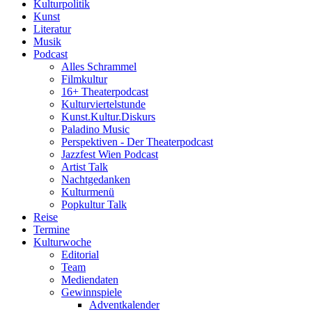
Kulturpolitik
Kunst
Literatur
Musik
Podcast
Alles Schrammel
Filmkultur
16+ Theaterpodcast
Kulturviertelstunde
Kunst.Kultur.Diskurs
Paladino Music
Perspektiven - Der Theaterpodcast
Jazzfest Wien Podcast
Artist Talk
Nachtgedanken
Kulturmenü
Popkultur Talk
Reise
Termine
Kulturwoche
Editorial
Team
Mediendaten
Gewinnspiele
Adventkalender