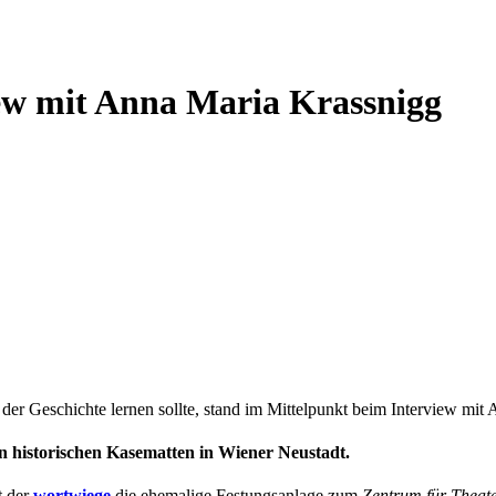
iew mit Anna Maria Krassnigg
er Geschichte lernen sollte, stand im Mittelpunkt beim Interview mit
den historischen Kasematten in Wiener Neustadt.
t der
wortwiege
die ehemalige Festungsanlage zum
Zentrum für Theate