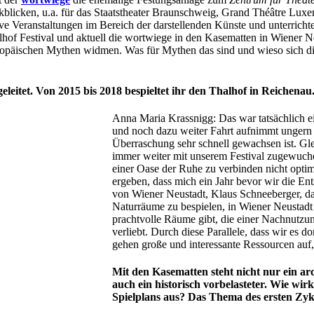
blicken, u.a. für das Staatstheater Braunschweig, Grand Théâtre Luxe
ve Veranstaltungen im Bereich der darstellenden Künste und unterricht
lhof Festival und aktuell die wortwiege in den Kasematten in Wiener Ne
europäischen Mythen widmen. Was für Mythen das sind und wieso sich di
geleitet. Von 2015 bis 2018 bespieltet ihr den Thalhof in Reiche
Anna Maria Krassnigg: Das war tatsächlich ein
und noch dazu weiter Fahrt aufnimmt ungern b
Überraschung sehr schnell gewachsen ist. Gl
immer weiter mit unserem Festival zugewucher
einer Oase der Ruhe zu verbinden nicht optima
ergeben, dass mich ein Jahr bevor wir die En
von Wiener Neustadt, Klaus Schneeberger, d
Naturräume zu bespielen, in Wiener Neustadt
prachtvolle Räume gibt, die einer Nachnutzu
verliebt. Durch diese Parallele, dass wir es d
gehen große und interessante Ressourcen auf, 
Mit den Kasematten steht nicht nur ein ar
auch ein historisch vorbelasteter. Wie wir
Spielplans aus? Das Thema des ersten Zyk