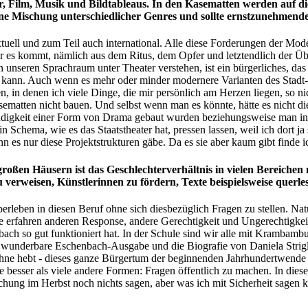
, Film, Musik und Bildtableaus. In den Kasematten werden auf d
ine Mischung unterschiedlicher Genres und sollte ernstzunehmend
tuell und zum Teil auch international. Alle diese Forderungen der Mod
es kommt, nämlich aus dem Ritus, dem Opfer und letztendlich der Überwi
 unseren Sprachraum unter Theater verstehen, ist ein bürgerliches, das
kann. Auch wenn es mehr oder minder modernere Varianten des Stadt- ode
in denen ich viele Dinge, die mir persönlich am Herzen liegen, so ni
matten nicht bauen. Und selbst wenn man es könnte, hätte es nicht di
igkeit einer Form von Drama gebaut wurden beziehungsweise man in St
ein Schema, wie es das Staatstheater hat, pressen lassen, weil ich dort j
n es nur diese Projektstrukturen gäbe. Da es sie aber kaum gibt finde i
oßen Häusern ist das Geschlechterverhältnis in vielen Bereichen 
u verweisen, Künstlerinnen zu fördern, Texte beispielsweise querle
rleben in diesen Beruf ohne sich diesbezüglich Fragen zu stellen. Nat
e erfahren anderen Response, andere Gerechtigkeit und Ungerechtigkeite
 so gut funktioniert hat. In der Schule sind wir alle mit Krambambul
se wunderbare Eschenbach-Ausgabe und die Biografie von Daniela Strig
ühne hebt - dieses ganze Bürgertum der beginnenden Jahrhundertwende 
e besser als viele andere Formen: Fragen öffentlich zu machen. In dies
chung im Herbst noch nichts sagen, aber was ich mit Sicherheit sagen k