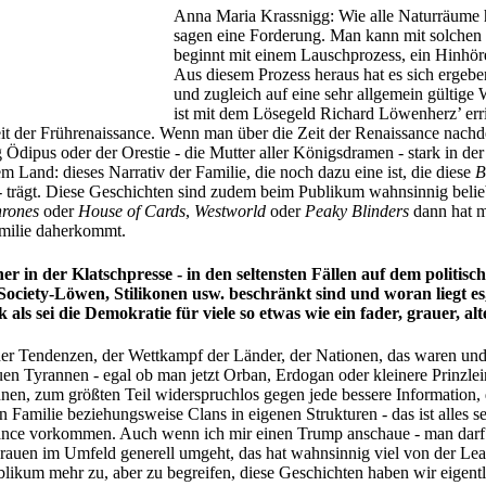
Anna Maria Krassnigg: Wie alle Naturräume 
sagen eine Forderung. Man kann mit solchen
beginnt mit einem Lauschprozess, ein Hinhör
Aus diesem Prozess heraus hat es sich ergeb
und zugleich auf eine sehr allgemein gültige
ist mit dem Lösegeld Richard Löwenherz’ err
it der Frührenaissance. Wenn man über die Zeit der Renaissance nachde
dipus oder der Orestie - die Mutter aller Königsdramen - stark in de
em Land: dieses Narrativ der Familie, die noch dazu eine ist, die diese
B
et - trägt. Diese Geschichten sind zudem beim Publikum wahnsinnig bel
rones
oder
House of Cards
,
Westworld
oder
Peaky Blinders
dann hat ma
familie daherkommt.
er in der Klatschpresse - in den seltensten Fällen auf dem politi
Society-Löwen, Stilikonen usw. beschränkt sind und woran liegt es
ls sei die Demokratie für viele so etwas wie ein fader, grauer, a
her Tendenzen, der Wettkampf der Länder, der Nationen, das waren und 
n Tyrannen - egal ob man jetzt Orban, Erdogan oder kleinere Prinzlein
nnen, zum größten Teil widerspruchlos gegen jede bessere Information, 
n Familie beziehungsweise Clans in eigenen Strukturen - das ist alles seh
nce vorkommen. Auch wenn ich mir einen Trump anschaue - man darf da
 Frauen im Umfeld generell umgeht, das hat wahnsinnig viel von der Lea
likum mehr zu, aber zu begreifen, diese Geschichten haben wir eigentl