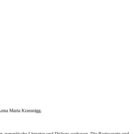
 Anna Maria Krassnigg.
r, europäische Literatur und Diskurs
ausbauen. Die Regisseurin und