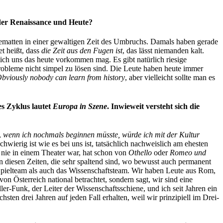
der Renaissance und Heute?
sematten in einer gewaltigen Zeit des Umbruchs. Damals haben gerade
t heißt, dass
die Zeit aus den Fugen ist
, das lässt niemanden kalt.
lich uns das heute vorkommen mag. Es gibt natürlich riesige
robleme nicht simpel zu lösen sind. Die Leute haben heute immer
bviously nobody can learn from history
, aber vielleicht sollte man es
es Zyklus lautet
Europa in Szene
. Inwieweit versteht sich die
,
wenn ich nochmals beginnen müsste, würde ich mit der Kultur
wierig ist wie es bei uns ist, tatsächlich nachweislich am ehesten
 nie in einem Theater war, hat schon von
Othello
oder
Romeo und
 in diesen Zeiten, die sehr spaltend sind, wo bewusst auch permanent
 Spielteam als auch das Wissenschaftsteam. Wir haben Leute aus Rom,
n Österreich national betrachtet, sondern sagt, wir sind eine
er-Funk, der Leiter der Wissenschaftsschiene, und ich seit Jahren ein
chsten drei Jahren auf jeden Fall erhalten, weil wir prinzipiell im Drei-