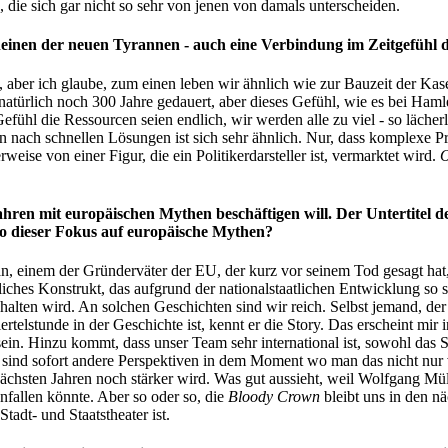
, die sich gar nicht so sehr von jenen von damals unterscheiden.
einen der neuen Tyrannen - auch eine Verbindung im Zeitgefühl 
 aber ich glaube, zum einen leben wir ähnlich wie zur Bauzeit der Ka
atürlich noch 300 Jahre gedauert, aber dieses Gefühl, wie es bei Hamle
ühl die Ressourcen seien endlich, wir werden alle zu viel - so lächer
en nach schnellen Lösungen ist sich sehr ähnlich. Nur, dass komplexe P
eise von einer Figur, die ein Politikerdarsteller ist, vermarktet wird.
O
ahren mit europäischen Mythen beschäftigen will. Der Untertitel d
o dieser Fokus auf europäische Mythen?
, einem der Gründerväter der EU, der kurz vor seinem Tod gesagt hat
ches Konstrukt, das aufgrund der nationalstaatlichen Entwicklung so sch
halten wird. An solchen Geschichten sind wir reich. Selbst jemand, der
rtelstunde in der Geschichte ist, kennt er die Story. Das erscheint mir
 sein. Hinzu kommt, dass unser Team sehr international ist, sowohl das
 sind sofort andere Perspektiven in dem Moment wo man das nicht nur vo
nächsten Jahren noch stärker wird. Was gut aussieht, weil Wolfgang Müll
allen könnte. Aber so oder so, die
Bloody Crown
bleibt uns in den nä
adt- und Staatstheater ist.