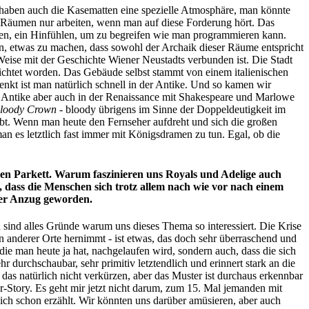
haben auch die Kasematten eine spezielle Atmosphäre, man könnte
 Räumen nur arbeiten, wenn man auf diese Forderung hört. Das
en, ein Hinfühlen, um zu begreifen wie man programmieren kann.
en, etwas zu machen, dass sowohl der Archaik dieser Räume entspricht
 Weise mit der Geschichte Wiener Neustadts verbunden ist. Die Stadt
ichtet worden. Das Gebäude selbst stammt von einem italienischen
nkt ist man natürlich schnell in der Antike. Und so kamen wir
r Antike aber auch in der Renaissance mit Shakespeare und Marlowe
loody Crown
- bloody übrigens im Sinne der Doppeldeutigkeit im
iebt. Wenn man heute den Fernseher aufdreht und sich die großen
n es letztlich fast immer mit Königsdramen zu tun. Egal, ob die
schen Parkett. Warum faszinieren uns Royals und Adelige auch
, dass die Menschen sich trotz allem nach wie vor nach einem
lter Anzug geworden.
sind alles Gründe warum uns dieses Thema so interessiert. Die Krise
 anderer Orte hernimmt - ist etwas, das doch sehr überraschend und
die man heute ja hat, nachgelaufen wird, sondern auch, dass die sich
r durchschaubar, sehr primitiv letztendlich und erinnert stark an die
s natürlich nicht verkürzen, aber das Muster ist durchaus erkennbar
r-Story. Es geht mir jetzt nicht darum, zum 15. Mal jemanden mit
ich schon erzählt. Wir könnten uns darüber amüsieren, aber auch