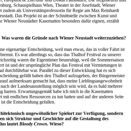
mburg, Schauspielhaus Wien, Theater in der Josefstadt, Wiener
et zudem als Universitätsprofessorin für Regie am Max Reinhardt
ustadt. Das Projekt ist an der Schnittstelle zwischen Kunst und
e Wiener Neustädter Kasematten besonders dafür eignen, erzählt
nau. Was waren die Gründe nach Wiener Neustadt weiterzuziehen?
e eigenartige Entscheidung, weil man etwas, das in voller Fahrt ist
remst. Es war allerdings so, dass das Thalhof Festival zu unserer
eichzeitig waren die Eigentümer beunruhigt, weil die Sommersaison
t ist und der ursprüngliche Plan das Festival mit Vermietungen in
l durchführbar war. Parallel zu dieser Entwicklung hat es sich
tscheidung gefällt haben den Thalhof aufzugeben, der Bürgermeister
arauf aufmerksam gemacht hat, dass meine Lieblingsangewohnheit
 nach der Landesausstellung möglich sein wird, da es bald mehrere
ng harren. Erwartungsgemäß habe ich mich in die Kasematten
ort mit endlichen Ressourcen zu tun hatten und auf der anderen Seite
ist die Entscheidung gefallen.
chitektonisch ungewöhnlicher Spielort zur Verfügung, sondern
ken sich Struktur und Geschichte auf die Gestaltung des
lus lautet
Bloody Crown
. Wieso?