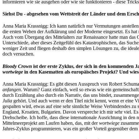
informieren wie sie ausgehen oder wie sie funktionieren - diese Tricks
Siehst Du - abgesehen vom Wettstreit der Länder und dem Ersch
Anna Maria Krassnigg: Ich kann natürlich nur Vermutungen anstellen,
die ersten Wehen der Aufklärung und der Moderne eingesetzt. Es hat n
Auch vom Übergang des Mittelalters zur Renaissance hatte man das Gef
Unterschiede, aber dieses Zeitgefühl des Katastrophischen, das Such
weniger Zeit und fliegen deshalb den simplen Lösungen zu, die idealerw
doch versuchen.
Bloody Crown
ist der erste Zyklus, der sich in den kommenden J
wortwiege
in den Kasematten als europäisches Projekt? Und wies
Anna Maria Krassnigg: Es gibt diesen Ausspruch von Robert Schuman
anfangen
. Warum? Ganz einfach, weil so etwas wie ein gemeinschaftli
durch Erzählung also durch ein Narrativ, das uns bindet, zusammenge
Julia
gehört. Und auch wenn er den Titel nicht kennt, wenn er eine Vie
gespalten wird, etwas auf eine sehr sinnliche Weise Verbindendes zu
England, Kroatien, Bulgarien. Davon verspreche ich mir sehr viel. Es
Drehscheibe. Ich hoffe, dass diese internationale Ausrichtung in den 
Mittelmeerprojekt am Laufen haben, das, mit der
wortwiege
zusammenf
Jahres-Zyklus programmieren, was ein großer Vorteil gegenüber dem St