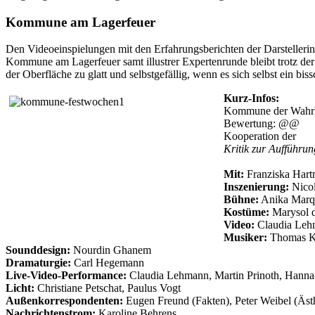
Kommune am Lagerfeuer
Den Videoeinspielungen mit den Erfahrungsberichten der Darstelleri
Kommune am Lagerfeuer samt illustrer Expertenrunde bleibt trotz der 
der Oberfläche zu glatt und selbstgefällig, wenn es sich selbst ein b
Kurz-Infos:
Kommune der Wahrhe
Bewertung: @@
Kooperation der
Wi
Kritik zur Aufführu
Mit:
Franziska Hart
Inszenierung:
Nicol
Bühne:
Anika Marqu
Kostüme:
Marysol d
Video:
Claudia Leh
Musiker:
Thomas Kü
Sounddesign:
Nourdin Ghanem
Dramaturgie:
Carl Hegemann
Live-Video-Performance:
Claudia Lehmann, Martin Prinoth, Hanna
Licht:
Christiane Petschat, Paulus Vogt
Außenkorrespondenten:
Eugen Freund (Fakten), Peter Weibel (Ästh
Nachrichtenstrom:
Karoline Behrens