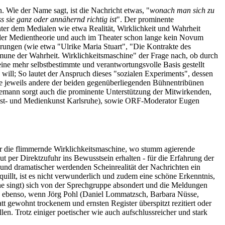
 Wie der Name sagt, ist die Nachricht etwas, "
wonach man sich zu
s sie ganz oder annähernd richtig ist
". Der prominente
nter dem Medialen wie etwa Realität, Wirklichkeit und Wahrheit
n der Medientheorie und auch im Theater schon lange kein Novum
erungen (wie etwa "Ulrike Maria Stuart", "Die Kontrakte des
mune der Wahrheit. Wirklichkeitsmaschine" der Frage nach, ob durch
f eine mehr selbstbestimmte und verantwortungsvolle Basis gestellt
n will; So lautet der Anspruch dieses "sozialen Experiments", dessen
die jeweils andere der beiden gegenüberliegenden Bühnentribünen
emann sorgt auch die prominente Unterstützung der Mitwirkenden,
Kunst- und Medienkunst Karlsruhe), sowie ORF-Moderator Eugen
r die flimmernde Wirklichkeitsmaschine, wo stumm agierende
per Direktzufuhr ins Bewusstsein erhalten - für die Erfahrung der
r und dramatischer werdenden Scheinrealität der Nachrichten ein
illt, ist es nicht verwunderlich und zudem eine schöne Erkenntnis,
rne singt) sich von der Sprechgruppe absondert und die Meldungen
ik ebenso, wenn Jörg Pohl (Daniel Lommatzsch, Barbara Nüsse,
t gewohnt trockenem und ernsten Register überspitzt rezitiert oder
en. Trotz einiger poetischer wie auch aufschlussreicher und stark