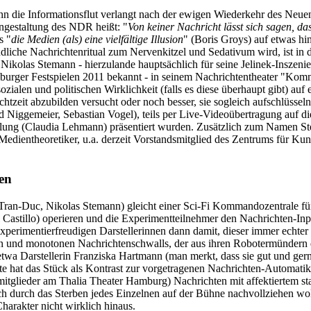
n die Informationsflut verlangt nach der ewigen Wiederkehr des Neuen.
engestaltung des NDR heißt: "
Von keiner Nachricht lässt sich sagen, das
s "
die Medien (als) eine vielfältige Illusion
" (Boris Groys) auf etwas hi
ndliche Nachrichtenritual zum Nervenkitzel und Sedativum wird, ist i
Nikolas Stemann - hierzulande hauptsächlich für seine Jelinek-Inszeni
zburger Festspielen 2011 bekannt - in seinem Nachrichtentheater "Kom
ozialen und politischen Wirklichkeit (falls es diese überhaupt gibt) au
chtzeit abzubilden versucht oder noch besser, sie sogleich aufschlüssel
rd Niggemeier, Sebastian Vogel), teils per Live-Videoübertragung auf 
lung (Claudia Lehmann) präsentiert wurden. Zusätzlich zum Namen St
Medientheoretiker, u.a. derzeit Vorstandsmitglied des Zentrums für 
hen
ran-Duc, Nikolas Stemann) gleicht einer Sci-Fi Kommandozentrale fü
stillo) operieren und die Experimentteilnehmer den Nachrichten-Input 
experimentierfreudigen Darstellerinnen dann damit, dieser immer echte
n und monotonen Nachrichtenschwalls, der aus ihren Robotermündern qu
 etwa Darstellerin Franziska Hartmann (man merkt, dass sie gut und ge
nte hat das Stück als Kontrast zur vorgetragenen Nachrichten-Automat
tglieder am Thalia Theater Hamburg) Nachrichten mit affektiertem stat
ch durch das Sterben jedes Einzelnen auf der Bühne nachvollziehen woll
arakter nicht wirklich hinaus.