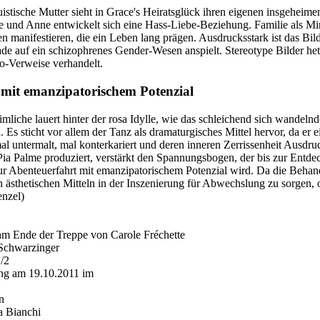
ruistische Mutter sieht in Grace's Heiratsglück ihren eigenen insgeheim
 und Anne entwickelt sich eine Hass-Liebe-Beziehung. Familie als Mini
 manifestieren, die ein Leben lang prägen. Ausdrucksstark ist das Bild
ade auf ein schizophrenes Gender-Wesen anspielt. Stereotype Bilder he
o-Verweise verhandelt.
 mit emanzipatorischem Potenzial
liche lauert hinter der rosa Idylle, wie das schleichend sich wandelnd
. Es sticht vor allem der Tanz als dramaturgisches Mittel hervor, da e
l untermalt, mal konterkariert und deren inneren Zerrissenheit Ausdruc
Pia Palme produziert, verstärkt den Spannungsbogen, der bis zur Entdec
r Abenteuerfahrt mit emanzipatorischem Potenzial wird. Da die Behandlu
n ästhetischen Mitteln in der Inszenierung für Abwechslung zu sorgen, 
enzel)
m Ende der Treppe von Carole Fréchette
Schwarzinger
/2
ung am 19.10.2011 im
Kosmos Theater
n
a Bianchi