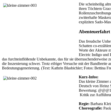
Die scheinheilig alt
ihren Töchtern Grace
Rollenzuschreibungen
zwitterhafte Masker
expliziten Sado-Mas
Abenteuerfahrt
Das freudsche Unheim
Schatten co-erzählen
Worte der Akteure ma
Electric Indigo und 
das furchteinflößende Unbekannte, das für sie überraschenderweise zu
die Inszenierung schwer. Trotz eifriger Versuche mit der Bandbreite a
Bedeutungsgenerierung. (Text: Kathrin Blasbichler; Fotos: Bettina Fr
Kurz-Infos:
Das kleine Zimmer a
Deutsch von Heinz 
Bewertung: @@@1
Kritik zur Aufführ
Regie:
Barbara Klei
Choreografie:
Paol