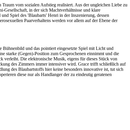
en Traum vom sozialen Aufstieg realisiert. Aus der ungleichen Liebe zu
-Gesellschaft, in der sich Machtverhältnisse und klare
 und Spiel des 'Blaubarts' Henri in der Inszenierung, dessen
terosexuellen Paarverhaltens werden vor allem auf der Ebene der
e Bühnenbild und das pointiert eingesetzte Spiel mit Licht und
r eine starke (Gegen)-Position zum Gesprochenen einnimmt und die
k verleiht. Die elektronische Musik, eigens für dieses Stück von
kung des Zimmers immer intensiver wird. Grace trifft schließlich auf
ng des Blaubartstoffs hier keine besonders innovative ist, tut sich
operieren diese nur als Handlanger der zu eindeutig geratenen