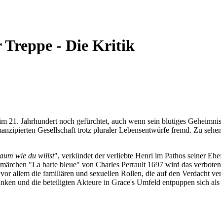
Treppe - Die Kritik
im 21. Jahrhundert noch gefürchtet, auch wenn sein blutiges Geheimnis 
emanzipierten Gesellschaft trotz pluraler Lebensentwürfe fremd. Zu seh
Raum wie du willst
", verkündet der verliebte Henri im Pathos seiner Ehe
elmärchen "La barte bleue" von Charles Perrault 1697 wird das verbo
es vor allem die familiären und sexuellen Rollen, die auf den Verdacht 
ken und die beteiligten Akteure in Grace's Umfeld entpuppen sich als m