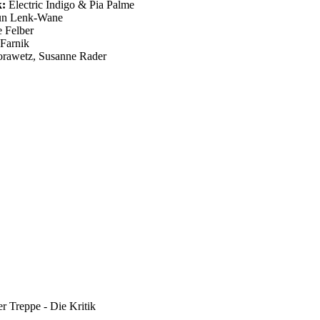
k:
Electric Indigo & Pia Palme
n Lenk-Wane
e Felber
Farnik
orawetz, Susanne Rader
 Treppe - Die Kritik