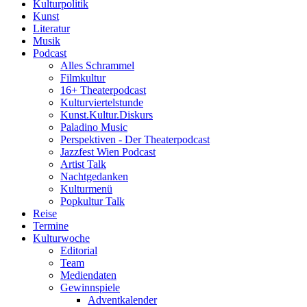
Kulturpolitik
Kunst
Literatur
Musik
Podcast
Alles Schrammel
Filmkultur
16+ Theaterpodcast
Kulturviertelstunde
Kunst.Kultur.Diskurs
Paladino Music
Perspektiven - Der Theaterpodcast
Jazzfest Wien Podcast
Artist Talk
Nachtgedanken
Kulturmenü
Popkultur Talk
Reise
Termine
Kulturwoche
Editorial
Team
Mediendaten
Gewinnspiele
Adventkalender