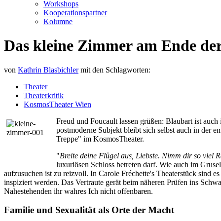
Workshops
Kooperationspartner
Kolumne
Das kleine Zimmer am Ende der 
von
Kathrin Blasbichler
mit den Schlagworten:
Theater
Theaterkritik
KosmosTheater Wien
Freud und Foucault lassen grüßen: Blaubart ist auch 
postmoderne Subjekt bleibt sich selbst auch in der 
Treppe" im KosmosTheater.
"
Breite deine Flügel aus, Liebste. Nimm dir so viel 
luxuriösen Schloss betreten darf. Wie auch im Grus
aufzusuchen ist zu reizvoll. In Carole Fréchette's Theaterstück sind 
inspiziert werden. Das Vertraute gerät beim näheren Prüfen ins Schwan
Nahestehenden ihr wahres Ich nicht offenbaren.
Familie und Sexualität als Orte der Macht