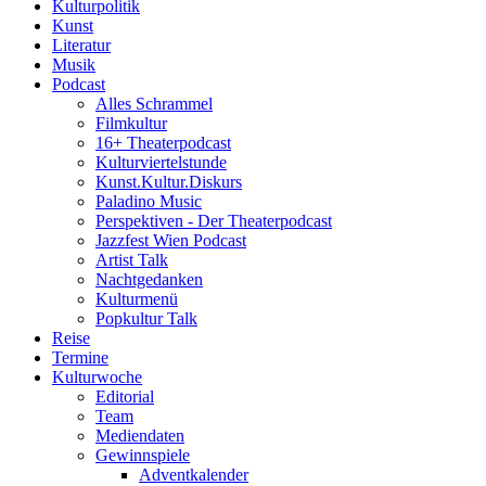
Kulturpolitik
Kunst
Literatur
Musik
Podcast
Alles Schrammel
Filmkultur
16+ Theaterpodcast
Kulturviertelstunde
Kunst.Kultur.Diskurs
Paladino Music
Perspektiven - Der Theaterpodcast
Jazzfest Wien Podcast
Artist Talk
Nachtgedanken
Kulturmenü
Popkultur Talk
Reise
Termine
Kulturwoche
Editorial
Team
Mediendaten
Gewinnspiele
Adventkalender