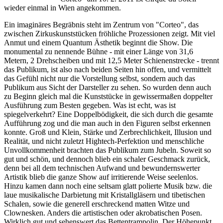
wieder einmal in Wien angekommen.
Ein imaginäres Begräbnis steht im Zentrum von "Corteo", das
zwischen Zirkuskunststücken fröhliche Prozessionen zeigt. Mit viel
Anmut und einem Quantum Ästhetik beginnt die Show. Die
monumental zu nennende Bühne - mit einer Länge von 31,6
Metern, 2 Drehscheiben und mit 12,5 Meter Schienenstrecke - trennt
das Publikum, ist also nach beiden Seiten hin offen, und vermittelt
das Gefühl nicht nur die Vorstellung selbst, sondern auch das
Publikum aus Sicht der Darsteller zu sehen. So wurden denn auch
zu Beginn gleich mal die Kunststücke in gewissermaßen doppelter
Ausführung zum Besten gegeben. Was ist echt, was ist
spiegelverkehrt? Eine Doppelbödigkeit, die sich durch die gesamte
Aufführung zog und die man auch in den Figuren selbst erkennen
konnte. Groß und Klein, Stärke und Zerbrechlichkeit, Illusion und
Realität, und nicht zuletzt Hightech-Perfektion und menschliche
Unvollkommenheit brachten das Publikum zum Jubeln. Soweit so
gut und schön, und dennoch blieb ein schaler Geschmack zurück,
denn bei all dem technischen Aufwand und bewundernswerter
Artistik blieb die ganze Show auf irritierende Weise seelenlos.
Hinzu kamen dann noch eine seltsam glatt polierte Musik bzw. die
laue musikalische Darbietung mit Kristallgläsern und tibetischen
Schalen, sowie die generell erschreckend matten Witze und
Clownesken. Anders die artistischen oder akrobatischen Posen.
Wirklich gut und sehenswert das Bettentrampolin. Der Höhepunkt