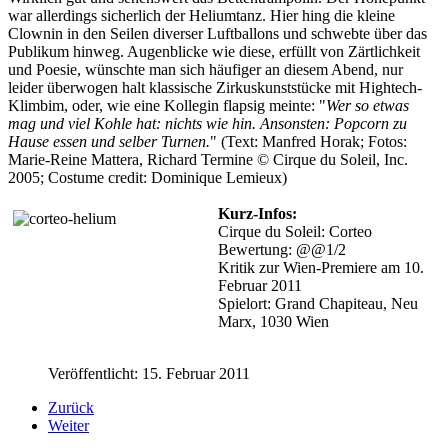
war allerdings sicherlich der Heliumtanz. Hier hing die kleine
Clownin in den Seilen diverser Luftballons und schwebte über das
Publikum hinweg. Augenblicke wie diese, erfüllt von Zärtlichkeit
und Poesie, wünschte man sich häufiger an diesem Abend, nur
leider überwogen halt klassische Zirkuskunststücke mit Hightech-
Klimbim, oder, wie eine Kollegin flapsig meinte: "
Wer so etwas
mag und viel Kohle hat: nichts wie hin. Ansonsten: Popcorn zu
Hause essen und selber Turnen.
" (Text: Manfred Horak; Fotos:
Marie-Reine Mattera, Richard Termine © Cirque du Soleil, Inc.
2005; Costume credit: Dominique Lemieux)
Kurz-Infos:
Cirque du Soleil: Corteo
Bewertung: @@1/2
Kritik zur Wien-Premiere am 10.
Februar 2011
Spielort: Grand Chapiteau, Neu
Marx, 1030 Wien
cirquedusoleil.com
Veröffentlicht: 15. Februar 2011
Zurück
Weiter