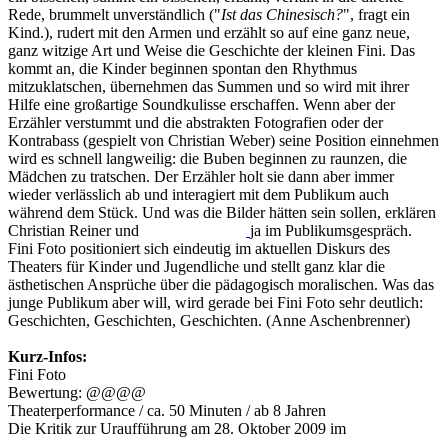
Rede, brummelt unverständlich ("
Ist das Chinesisch?
", fragt ein
Kind.), rudert mit den Armen und erzählt so auf eine ganz neue,
ganz witzige Art und Weise die Geschichte der kleinen Fini. Das
kommt an, die Kinder beginnen spontan den Rhythmus
mitzuklatschen, übernehmen das Summen und so wird mit ihrer
Hilfe eine großartige Soundkulisse erschaffen. Wenn aber der
Erzähler verstummt und die abstrakten Fotografien oder der
Kontrabass (gespielt von Christian Weber) seine Position einnehmen
wird es schnell langweilig: die Buben beginnen zu raunzen, die
Mädchen zu tratschen. Der Erzähler holt sie dann aber immer
wieder verlässlich ab und interagiert mit dem Publikum auch
während dem Stück. Und was die Bilder hätten sein sollen, erklären
Christian Reiner und
Claudia Mayer
ja im Publikumsgespräch.
Fini Foto positioniert sich eindeutig im aktuellen Diskurs des
Theaters für Kinder und Jugendliche und stellt ganz klar die
ästhetischen Ansprüche über die pädagogisch moralischen. Was das
junge Publikum aber will, wird gerade bei Fini Foto sehr deutlich:
Geschichten, Geschichten, Geschichten. (Anne Aschenbrenner)
Kurz-Infos:
Fini Foto
Bewertung: @@@@
Theaterperformance / ca. 50 Minuten / ab 8 Jahren
Die Kritik zur Uraufführung am 28. Oktober 2009 im
Dschungel
Wien