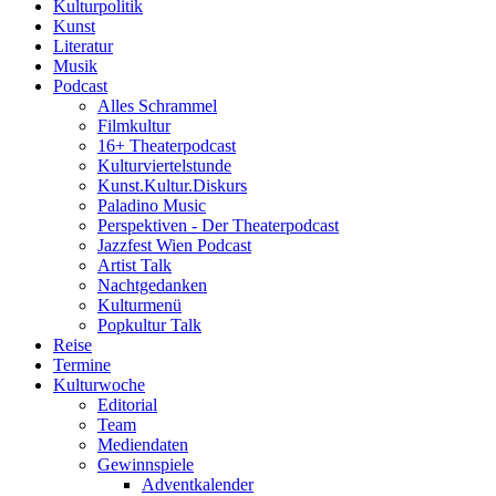
Kulturpolitik
Kunst
Literatur
Musik
Podcast
Alles Schrammel
Filmkultur
16+ Theaterpodcast
Kulturviertelstunde
Kunst.Kultur.Diskurs
Paladino Music
Perspektiven - Der Theaterpodcast
Jazzfest Wien Podcast
Artist Talk
Nachtgedanken
Kulturmenü
Popkultur Talk
Reise
Termine
Kulturwoche
Editorial
Team
Mediendaten
Gewinnspiele
Adventkalender