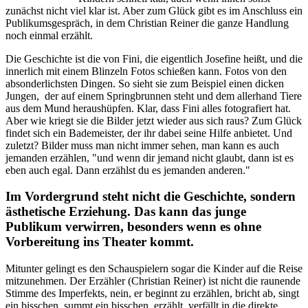
zunächst nicht viel klar ist. Aber zum Glück gibt es im Anschluss ein
Publikumsgespräch, in dem Christian Reiner die ganze Handlung
noch einmal erzählt.
Die Geschichte ist die von Fini, die eigentlich Josefine heißt, und die
innerlich mit einem Blinzeln Fotos schießen kann. Fotos von den
absonderlichsten Dingen. So sieht sie zum Beispiel einen dicken
Jungen,
der auf einem Springbrunnen steht und dem allerhand Tiere
aus dem Mund heraushüpfen. Klar, dass Fini alles fotografiert hat.
Aber wie kriegt sie die Bilder jetzt wieder aus sich raus? Zum Glück
findet sich ein Bademeister, der ihr dabei seine Hilfe anbietet. Und
zuletzt? Bilder muss man nicht immer sehen, man kann es auch
jemanden erzählen, "und wenn dir jemand nicht glaubt, dann ist es
eben auch egal. Dann erzählst du es jemanden anderen."
Im Vordergrund steht nicht die Geschichte, sondern
ästhetische Erziehung. Das kann das junge
Publikum verwirren, besonders wenn es ohne
Vorbereitung ins Theater kommt.
Mitunter gelingt es den Schauspielern sogar die Kinder auf die Reise
mitzunehmen. Der Erzähler (Christian Reiner) ist nicht die raunende
Stimme des Imperfekts, nein, er beginnt zu erzählen, bricht ab, singt
ein bisschen, summt ein bisschen, erzählt, verfällt in die direkte