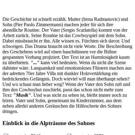
Die Geschichte ist schnell erzählt. Mutter (Irena Radmanovic) und
Sohn (Pier Paolo Zimmermann) machen jeder für sich ihre
abendliche Routine. Der Vater (Sergio Scarlatella) kommt von der
Arbeit zurück. Seine Routine ist das Cowboyspiel mit dem Sohn.
Dabei missbraucht er ihn. Alle wissen es. Fürchten sich davor. Und
schweigen. Das Drama braucht nicht viele Worte. Die Beschreibung
des Geschehens wird auf einen hauchdünnen vor die Bühne
gespannten Vorhang projiziert. Der Text ist an Harmlosigkeit kaum
zu überbieten.
"..."
kann viel bedeuten. Wenn da nicht die Szene
dahinter wäre. Langsamkeit und
emotionsloses Flüstern machen aus
der adretten 70er Jahre Villa mit dunkler Holzvertäfelung ein
bedrückendes Gefängnis. Doch wieviel will man überhaupt sehen?
Und wo schaut man lieber weg? Wenn der Vater den Sohn ruft und
ihm den Cowboyhut zuschiebt, passt das schon nicht mehr zum
Text:
"Musik"
. Und was nicht zu sehen ist, bleibt immer noch zu
hören. Vater und Sohn, gemeinsam im Kinderzimmer, aus dem
neben allerlei anderen Geräuschen die Hilfeschreie des Sohnes
dringen.
Einblick in die Alpträume des Sohnes