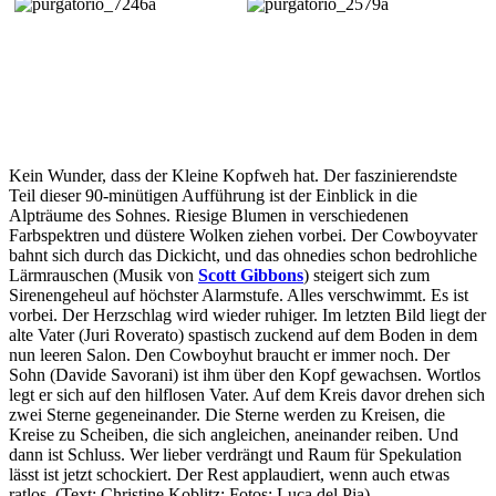
Kein Wunder, dass der Kleine Kopfweh hat. Der faszinierendste
Teil dieser
90-minütigen Aufführung ist der Einblick in die
Alpträume des Sohnes. Riesige Blumen in verschiedenen
Farbspektren und düstere Wolken ziehen vorbei. Der Cowboyvater
bahnt sich durch das Dickicht, und das ohnedies schon bedrohliche
Lärmrauschen (Musik von
Scott Gibbons
) steigert sich zum
Sirenengeheul auf höchster Alarmstufe. Alles verschwimmt. Es ist
vorbei. Der Herzschlag wird wieder ruhiger. Im letzten Bild liegt der
alte Vater
(Juri Roverato) spastisch zuckend auf dem Boden in dem
nun leeren Salon. Den Cowboyhut braucht er immer noch. Der
Sohn (Davide Savorani) ist ihm über den Kopf gewachsen. Wortlos
legt er sich auf den hilflosen Vater. Auf dem Kreis
davor drehen sich
zwei Sterne gegeneinander. Die Sterne werden zu Kreisen, die
Kreise zu Scheiben, die sich angleichen, aneinander reiben. Und
dann ist Schluss. Wer lieber verdrängt und Raum für Spekulation
lässt ist jetzt schockiert. De
r Rest applaudiert, wenn auch etwas
ratlos. (Text: Christine Koblitz; Fotos: Luca del Pia)