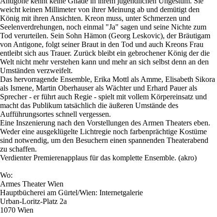
Antigone kennt keine Gnade in ihrem jugendlichen Ungestüm. Sie
weicht keinen Millimeter von ihrer Meinung ab und demütigt den
König mit ihren Ansichten. Kreon muss, unter Schmerzen und
Seelenverdrehungen, noch einmal "Ja" sagen und seine Nichte zum
Tod verurteilen. Sein Sohn Hämon (Georg Leskovic), der Bräutigam
von Antigone, folgt seiner Braut in den Tod und auch Kreons Frau
entleibt sich aus Trauer. Zurück bleibt ein gebrochener König der die
Welt nicht mehr verstehen kann und mehr an sich selbst denn an den
Umständen verzweifelt.
Das hervorragende Ensemble, Erika Mottl als Amme, Elisabeth Sikora
als Ismene, Martin Oberhauser als Wächter und Erhard Pauer als
Sprecher - er führt auch Regie - spielt mit vollem Körpereinsatz und
macht das Publikum tatsächlich die äußeren Umstände des
Aufführungsortes schnell vergessen.
Eine Inszenierung nach den Vorstellungen des Armen Theaters eben.
Weder eine ausgeklügelte Lichtregie noch farbenprächtige Kostüme
sind notwendig, um den Besuchern einen spannenden Theaterabend
zu schaffen.
Verdienter Premierenapplaus für das komplette Ensemble. (akro)
Wo:
Armes Theater Wien
Hauptbücherei am Gürtel/Wien: Internetgalerie
Urban-Loritz-Platz 2a
1070 Wien