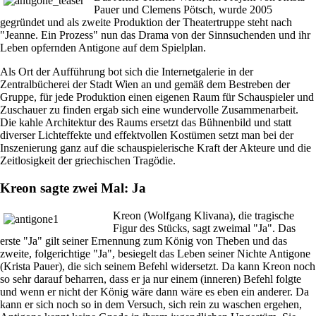
Pauer und Clemens Pötsch, wurde 2005
gegründet und als zweite Produktion der Theatertruppe steht nach
"Jeanne. Ein Prozess" nun das Drama von der Sinnsuchenden und ihr
Leben opfernden Antigone auf dem Spielplan.
Als Ort der Aufführung bot sich die Internetgalerie in der
Zentralbücherei der Stadt Wien an und gemäß dem Bestreben der
Gruppe, für jede Produktion einen eigenen Raum für Schauspieler und
Zuschauer zu finden ergab sich eine wundervolle Zusammenarbeit.
Die kahle Architektur des Raums ersetzt das Bühnenbild und statt
diverser Lichteffekte und effektvollen Kostümen setzt man bei der
Inszenierung ganz auf die schauspielerische Kraft der Akteure und die
Zeitlosigkeit der griechischen Tragödie.
Kreon sagte zwei Mal: Ja
Kreon (Wolfgang Klivana), die tragische
Figur des Stücks, sagt zweimal "Ja". Das
erste "Ja" gilt seiner Ernennung zum König von Theben und das
zweite, folgerichtige "Ja", besiegelt das Leben seiner Nichte Antigone
(Krista Pauer), die sich seinem Befehl widersetzt. Da kann Kreon noch
so sehr darauf beharren, dass er ja nur einem (inneren) Befehl folgte
und wenn er nicht der König wäre dann wäre es eben ein anderer. Da
kann er sich noch so in dem Versuch, sich rein zu waschen ergehen,