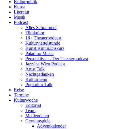
Kulturpolitik
Kunst
Literatur
Musik
Podcast
Alles Schrammel
Filmkultur
16+ Theaterpodcast
Kulturviertelstunde
Kunst.Kultur.Diskurs
Paladino Music
Perspektiven - Der Theaterpodcast
Jazzfest Wien Podcast
Artist Talk
Nachtgedanken
Kulturmenü
Popkultur Talk
Reise
Termine
Kulturwoche
Editorial
Team
Mediendaten
Gewinnspiele
Adventkalender