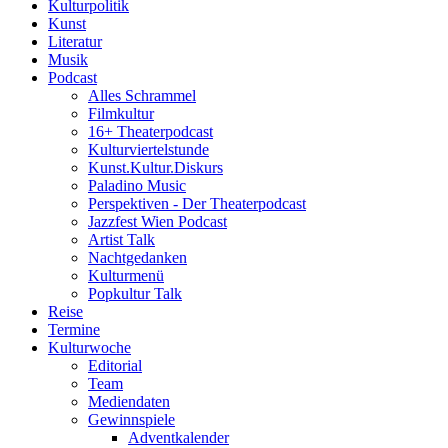
Kulturpolitik
Kunst
Literatur
Musik
Podcast
Alles Schrammel
Filmkultur
16+ Theaterpodcast
Kulturviertelstunde
Kunst.Kultur.Diskurs
Paladino Music
Perspektiven - Der Theaterpodcast
Jazzfest Wien Podcast
Artist Talk
Nachtgedanken
Kulturmenü
Popkultur Talk
Reise
Termine
Kulturwoche
Editorial
Team
Mediendaten
Gewinnspiele
Adventkalender