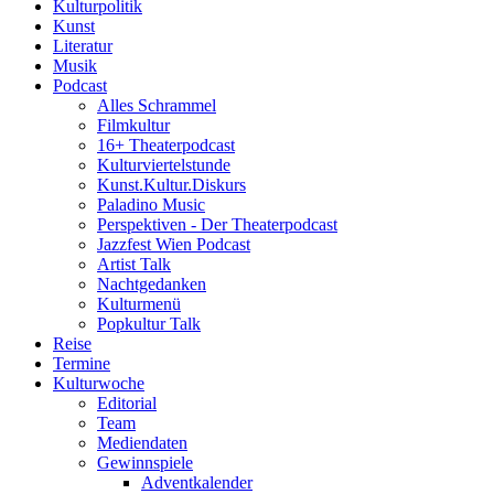
Kulturpolitik
Kunst
Literatur
Musik
Podcast
Alles Schrammel
Filmkultur
16+ Theaterpodcast
Kulturviertelstunde
Kunst.Kultur.Diskurs
Paladino Music
Perspektiven - Der Theaterpodcast
Jazzfest Wien Podcast
Artist Talk
Nachtgedanken
Kulturmenü
Popkultur Talk
Reise
Termine
Kulturwoche
Editorial
Team
Mediendaten
Gewinnspiele
Adventkalender