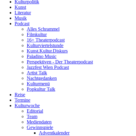
Kulturpolitik
Kunst
Literatur
Musik
Podcast
Alles Schrammel
Filmkultur
16+ Theaterpodcast
Kulturviertelstunde
Kunst.Kultur.Diskurs
Paladino Music
Perspektiven - Der Theaterpodcast
Jazzfest Wien Podcast
Artist Talk
Nachtgedanken
Kulturmenü
Popkultur Talk
Reise
Termine
Kulturwoche
Editorial
Team
Mediendaten
Gewinnspiele
Adventkalender