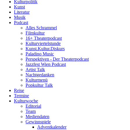
Kulturpolitik
Kunst
Literatur
Musik
Podcast
Alles Schrammel
Filmkultur
16+ Theaterpodcast
Kulturviertelstunde
Kunst.Kultur.Diskurs
Paladino Music
Perspektiven - Der Theaterpodcast
Jazzfest Wien Podcast
Artist Talk
Nachtgedanken
Kulturmenü
Popkultur Talk
Reise
Termine
Kulturwoche
Editorial
Team
Mediendaten
Gewinnspiele
Adventkalender