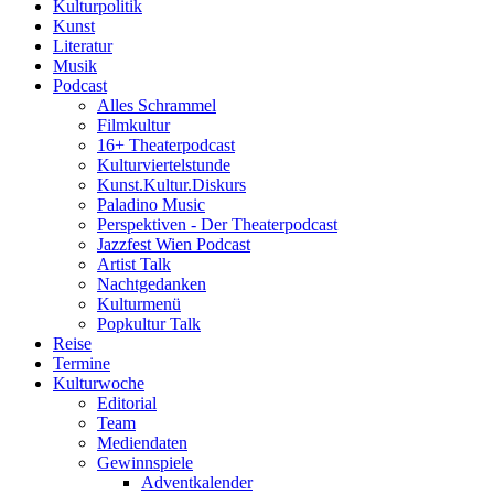
Kulturpolitik
Kunst
Literatur
Musik
Podcast
Alles Schrammel
Filmkultur
16+ Theaterpodcast
Kulturviertelstunde
Kunst.Kultur.Diskurs
Paladino Music
Perspektiven - Der Theaterpodcast
Jazzfest Wien Podcast
Artist Talk
Nachtgedanken
Kulturmenü
Popkultur Talk
Reise
Termine
Kulturwoche
Editorial
Team
Mediendaten
Gewinnspiele
Adventkalender