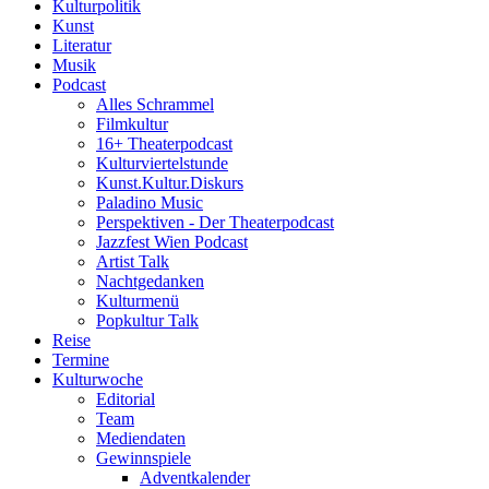
Kulturpolitik
Kunst
Literatur
Musik
Podcast
Alles Schrammel
Filmkultur
16+ Theaterpodcast
Kulturviertelstunde
Kunst.Kultur.Diskurs
Paladino Music
Perspektiven - Der Theaterpodcast
Jazzfest Wien Podcast
Artist Talk
Nachtgedanken
Kulturmenü
Popkultur Talk
Reise
Termine
Kulturwoche
Editorial
Team
Mediendaten
Gewinnspiele
Adventkalender