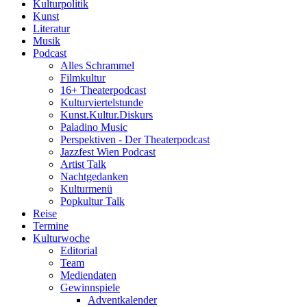
Kulturpolitik
Kunst
Literatur
Musik
Podcast
Alles Schrammel
Filmkultur
16+ Theaterpodcast
Kulturviertelstunde
Kunst.Kultur.Diskurs
Paladino Music
Perspektiven - Der Theaterpodcast
Jazzfest Wien Podcast
Artist Talk
Nachtgedanken
Kulturmenü
Popkultur Talk
Reise
Termine
Kulturwoche
Editorial
Team
Mediendaten
Gewinnspiele
Adventkalender