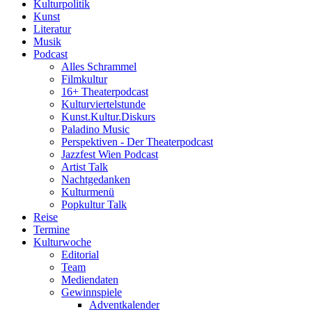
Kulturpolitik
Kunst
Literatur
Musik
Podcast
Alles Schrammel
Filmkultur
16+ Theaterpodcast
Kulturviertelstunde
Kunst.Kultur.Diskurs
Paladino Music
Perspektiven - Der Theaterpodcast
Jazzfest Wien Podcast
Artist Talk
Nachtgedanken
Kulturmenü
Popkultur Talk
Reise
Termine
Kulturwoche
Editorial
Team
Mediendaten
Gewinnspiele
Adventkalender