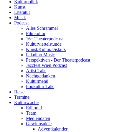
Kulturpolitik
Kunst
Literatur
Musik
Podcast
Alles Schrammel
Filmkultur
16+ Theaterpodcast
Kulturviertelstunde
Kunst.Kultur.Diskurs
Paladino Music
Perspektiven - Der Theaterpodcast
Jazzfest Wien Podcast
Artist Talk
Nachtgedanken
Kulturmenü
Popkultur Talk
Reise
Termine
Kulturwoche
Editorial
Team
Mediendaten
Gewinnspiele
Adventkalender