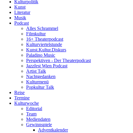
Kulturpolitik
Kunst
Literatur
Musik
Podcast
Alles Schrammel
Filmkultur
16+ Theaterpodcast
Kulturviertelstunde
Kunst.Kultur.Diskurs
Paladino Music
Perspektiven - Der Theaterpodcast
Jazzfest Wien Podcast
Artist Talk
Nachtgedanken
Kulturmenü
Popkultur Talk
Reise
Termine
Kulturwoche
Editorial
Team
Mediendaten
Gewinnspiele
Adventkalender