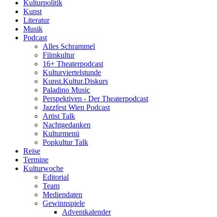
Kulturpolitik
Kunst
Literatur
Musik
Podcast
Alles Schrammel
Filmkultur
16+ Theaterpodcast
Kulturviertelstunde
Kunst.Kultur.Diskurs
Paladino Music
Perspektiven - Der Theaterpodcast
Jazzfest Wien Podcast
Artist Talk
Nachtgedanken
Kulturmenü
Popkultur Talk
Reise
Termine
Kulturwoche
Editorial
Team
Mediendaten
Gewinnspiele
Adventkalender