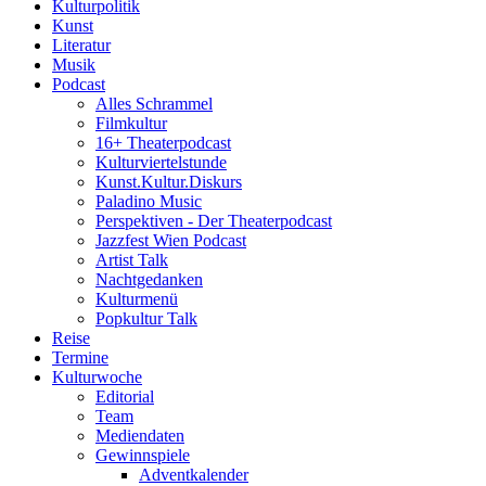
Kulturpolitik
Kunst
Literatur
Musik
Podcast
Alles Schrammel
Filmkultur
16+ Theaterpodcast
Kulturviertelstunde
Kunst.Kultur.Diskurs
Paladino Music
Perspektiven - Der Theaterpodcast
Jazzfest Wien Podcast
Artist Talk
Nachtgedanken
Kulturmenü
Popkultur Talk
Reise
Termine
Kulturwoche
Editorial
Team
Mediendaten
Gewinnspiele
Adventkalender