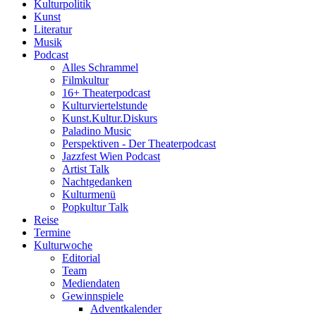
Kulturpolitik
Kunst
Literatur
Musik
Podcast
Alles Schrammel
Filmkultur
16+ Theaterpodcast
Kulturviertelstunde
Kunst.Kultur.Diskurs
Paladino Music
Perspektiven - Der Theaterpodcast
Jazzfest Wien Podcast
Artist Talk
Nachtgedanken
Kulturmenü
Popkultur Talk
Reise
Termine
Kulturwoche
Editorial
Team
Mediendaten
Gewinnspiele
Adventkalender