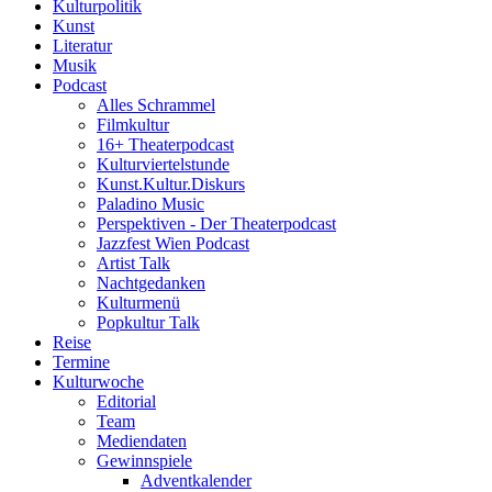
Kulturpolitik
Kunst
Literatur
Musik
Podcast
Alles Schrammel
Filmkultur
16+ Theaterpodcast
Kulturviertelstunde
Kunst.Kultur.Diskurs
Paladino Music
Perspektiven - Der Theaterpodcast
Jazzfest Wien Podcast
Artist Talk
Nachtgedanken
Kulturmenü
Popkultur Talk
Reise
Termine
Kulturwoche
Editorial
Team
Mediendaten
Gewinnspiele
Adventkalender