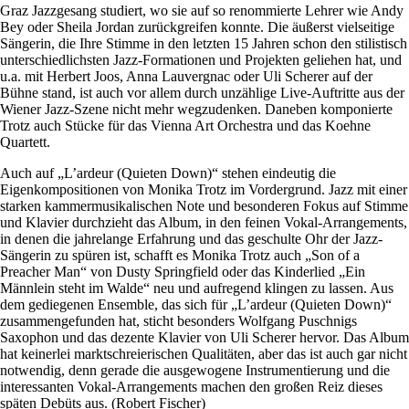
Graz Jazzgesang studiert, wo sie auf so renommierte Lehrer wie Andy
Bey oder Sheila Jordan zurückgreifen konnte. Die äußerst vielseitige
Sängerin, die Ihre Stimme in den letzten 15 Jahren schon den stilistisch
unterschiedlichsten Jazz-Formationen und Projekten geliehen hat, und
u.a. mit Herbert Joos, Anna Lauvergnac oder Uli Scherer auf der
Bühne stand, ist auch vor allem durch unzählige Live-Auftritte aus der
Wiener Jazz-Szene nicht mehr wegzudenken. Daneben komponierte
Trotz auch Stücke für das Vienna Art Orchestra und das Koehne
Quartett.
Auch auf „L’ardeur (Quieten Down)“ stehen eindeutig die
Eigenkompositionen von Monika Trotz im Vordergrund. Jazz mit einer
starken kammermusikalischen Note und besonderen Fokus auf Stimme
und Klavier durchzieht das Album, in den feinen Vokal-Arrangements,
in denen die jahrelange Erfahrung und das geschulte Ohr der Jazz-
Sängerin zu spüren ist, schafft es Monika Trotz auch „Son of a
Preacher Man“ von Dusty Springfield oder das Kinderlied „Ein
Männlein steht im Walde“ neu und aufregend klingen zu lassen. Aus
dem gediegenen Ensemble, das sich für „L’ardeur (Quieten Down)“
zusammengefunden hat, sticht besonders Wolfgang Puschnigs
Saxophon und das dezente Klavier von Uli Scherer hervor. Das Album
hat keinerlei marktschreierischen Qualitäten, aber das ist auch gar nicht
notwendig, denn gerade die ausgewogene Instrumentierung und die
interessanten Vokal-Arrangements machen den großen Reiz dieses
späten Debüts aus. (Robert Fischer)