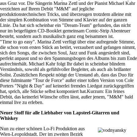
aus Graz vor. Die Sängerin Marina Zettl und der Pianist Michael Kahr
verzichten auf Ihrem Debüt "M&M" auf jegliche
produktionstechnischen Tricks, und überzeugen trotzdem alleine mit
der simplen Kombination von Stimme und Klavier auf der ganzen
Linie. Da hat sich scheinbar ein "Dream-Team" gefunden, das nicht
nur im beigefügten CD-Booklet gemeinsam Comic-Strip Abenteuer
besteht, sondern auch musikalisch ganz eng beisammen ist.
"Time to go easy". Marina Zettl verfügt über eine aufregende Stimme,
die schon vom ersten Stück an betört, verzaubert und gefangen nimmt,
sich den Songs, die zwischen Soul, Jazz und Funk angesiedelt sind,
perfekt anpasst und so den Spannungsbogen des Albums bis zum Ende
aufrechterhält. Michael Kahr folgt Ihr dabei in scheinbar blindem
Verständnis, sowohl als gefühlvoller Begleiter, als auch als brillanter
Solist. Zusätzlichen Respekt nötigt der Umstand ab, dass das Duo für
diese fulminante "Tour de Force" außer einer tollen Version von Cole
Porters "Night & Day" auf keinerlei fremdes Liedgut zurückgegriffen
hat, sprich, alle Stücke selbst komponiert hat.Kurzum: Ein feines
Debüt, das keinerlei Wünsche offen lässt, außer jenem, "M&M" bald
einmal live zu erleben.
Neuer Stoff für alle Liebhaber von Lapsteel-Gitarren und
Whiskey
Nun zu einer schönen Lo-Fi Produktion aus
Wien-Leopoldstadt. Der im zweiten Bezirk