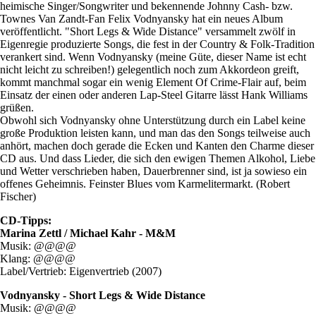
heimische Singer/Songwriter und bekennende Johnny Cash- bzw.
Townes Van Zandt-Fan Felix Vodnyansky hat ein neues Album
veröffentlicht. "Short Legs & Wide Distance" versammelt zwölf in
Eigenregie produzierte Songs, die fest in der Country & Folk-Tradition
verankert sind. Wenn Vodnyansky (meine Güte, dieser Name ist echt
nicht leicht zu schreiben!) gelegentlich noch zum Akkordeon greift,
kommt manchmal sogar ein wenig Element Of Crime-Flair auf, beim
Einsatz der einen oder anderen Lap-Steel Gitarre lässt Hank Williams
grüßen.
Obwohl sich Vodnyansky ohne Unterstützung durch ein Label keine
große Produktion leisten kann, und man das den Songs teilweise auch
anhört, machen doch gerade die Ecken und Kanten den Charme dieser
CD aus. Und dass Lieder, die sich den ewigen Themen Alkohol, Liebe
und Wetter verschrieben haben, Dauerbrenner sind, ist ja sowieso ein
offenes Geheimnis. Feinster Blues vom Karmelitermarkt. (Robert
Fischer)
CD-Tipps:
Marina Zettl / Michael Kahr - M&M
Musik: @@@@
Klang: @@@@
Label/Vertrieb: Eigenvertrieb (2007)
Vodnyansky - Short Legs & Wide Distance
Musik: @@@@