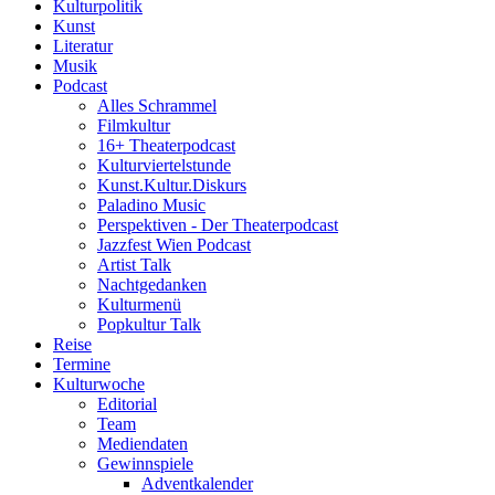
Kulturpolitik
Kunst
Literatur
Musik
Podcast
Alles Schrammel
Filmkultur
16+ Theaterpodcast
Kulturviertelstunde
Kunst.Kultur.Diskurs
Paladino Music
Perspektiven - Der Theaterpodcast
Jazzfest Wien Podcast
Artist Talk
Nachtgedanken
Kulturmenü
Popkultur Talk
Reise
Termine
Kulturwoche
Editorial
Team
Mediendaten
Gewinnspiele
Adventkalender