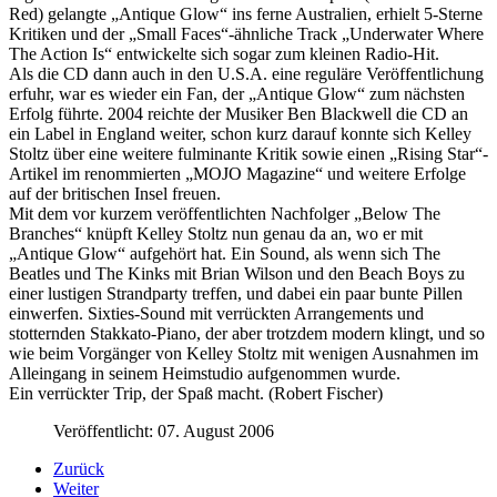
Red) gelangte „Antique Glow“ ins ferne Australien, erhielt 5-Sterne
Kritiken und der „Small Faces“-ähnliche Track „Underwater Where
The Action Is“ entwickelte sich sogar zum kleinen Radio-Hit.
Als die CD dann auch in den U.S.A. eine reguläre Veröffentlichung
erfuhr, war es wieder ein Fan, der „Antique Glow“ zum nächsten
Erfolg führte. 2004 reichte der Musiker Ben Blackwell die CD an
ein Label in England weiter, schon kurz darauf konnte sich Kelley
Stoltz über eine weitere fulminante Kritik sowie einen „Rising Star“-
Artikel im renommierten „MOJO Magazine“ und weitere Erfolge
auf der britischen Insel freuen.
Mit dem vor kurzem veröffentlichten Nachfolger „Below The
Branches“ knüpft Kelley Stoltz nun genau da an, wo er mit
„Antique Glow“ aufgehört hat. Ein Sound, als wenn sich The
Beatles und The Kinks mit Brian Wilson und den Beach Boys zu
einer lustigen Strandparty treffen, und dabei ein paar bunte Pillen
einwerfen. Sixties-Sound mit verrückten Arrangements und
stotternden Stakkato-Piano, der aber trotzdem modern klingt, und so
wie beim Vorgänger von Kelley Stoltz mit wenigen Ausnahmen im
Alleingang in seinem Heimstudio aufgenommen wurde.
Ein verrückter Trip, der Spaß macht. (Robert Fischer)
Veröffentlicht: 07. August 2006
Zurück
Weiter